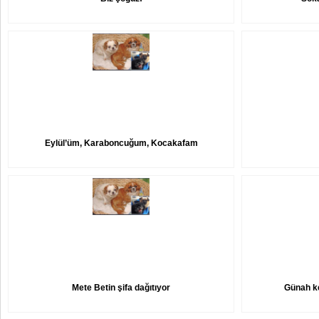
Eylül’üm, Karaboncuğum, Kocakafam
Mete Betin şifa dağıtıyor
Günah ke