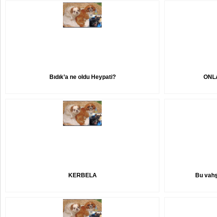
Bıdık’a ne oldu Heypati?
ONL
KERBELA
Bu vahş