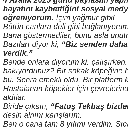
4 Aralık 2025 günü paylaşım yapıl
hayatını kaybettiğini sosyal med
öğreniyorum
. İçim yağmur gibi!
Bütün canlara deli gibi bağlanıyorum
Bana göstermediler, bunu asla unu
Bazıları diyor ki,
“Biz senden daha
verdik.”
Bende onlara diyorum ki, çalışırken
bakıyordunuz? Bir sokak köpeğine 
bu. Sonra emekli oldu. Bir platform k
Hastalanan köpekler için çevreleri
aldılar.
Biride çıksın;
“Fatoş Tekbaş bizden
desin alnını karışlarım.
Ben o cana tam 8 yılımı verdim. Sı