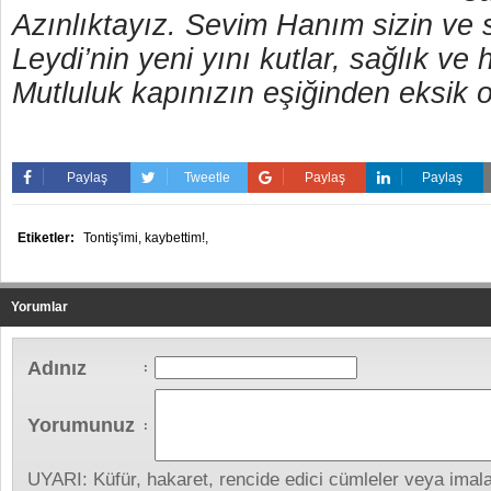
Azınlıktayız. Sevim Hanım sizin ve s
Leydi’nin yeni yını kutlar, sağlık ve 
Mutluluk kapınızın eşiğinden eksik 
Paylaş
Tweetle
Paylaş
Paylaş
Etiketler:
Tontiş'imi,
kaybettim!,
Yorumlar
Adınız
:
Yorumunuz
:
UYARI: Küfür, hakaret, rencide edici cümleler veya imalar