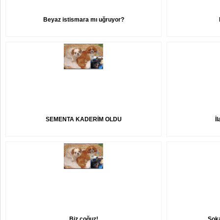
Beyaz istismara mı uğruyor?
SEMENTA KADERİM OLDU
İ
Biz çoğuz!
Soka