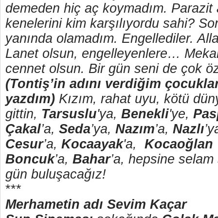
demeden hiç aç koymadım. Parazit aş
kenelerini kim karşılıyordu sahi? S
yanında olamadım. Engellediler. Alla
Lanet olsun, engelleyenlere… Mekan
cennet olsun. Bir gün seni de çok 
(Tontiş’in adını verdiğim çocukla
yazdım)
Kızım, rahat uyu, kötü dü
gittin,
Tarsuslu
'ya,
Benekli
'ye,
Pas
Çakal
’a,
Seda
’ya,
Nazım
’a,
Nazlı
’y
Cesur
’a,
Kocaayak
'a,
Kocaoğlan
Boncuk
’a,
Bahar
’a, hepsine selam 
gün buluşacağız!
***
Merhametin adı Sevim Kaçar