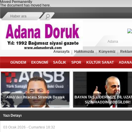
Moved Permanently
The document has moved
here
.
Adana
Anasayfa
Hakkımızda
Künyemiz
Reklam
GÜNDEM
EKONOMİ
SAĞLIK
SPOR
KÜLTÜR SANAT
ADANA
Aosb’den İhracata Stratejik Destek
BAYAN TAŞ, LİDERİMİZE DİL UZ
SİZİN HADDİNİZ DEĞİLDİR!
Yazı Detayı
03 Ocak 2026 - Cumartesi 18:32