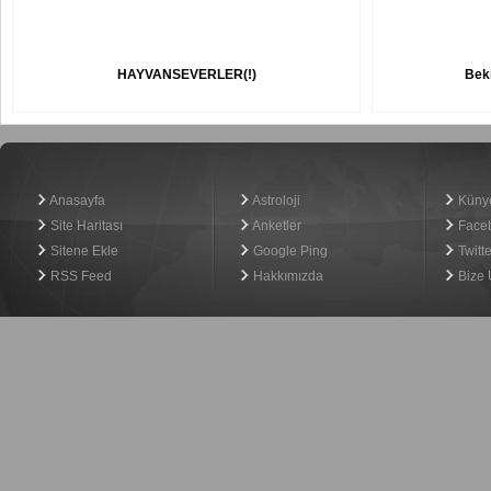
HAYVANSEVERLER(!)
Beki
Haber Yazılımı
Anasayfa
Astroloji
Küny
Site Haritası
Anketler
Face
Sitene Ekle
Google Ping
Twitte
RSS Feed
Hakkımızda
Bize 