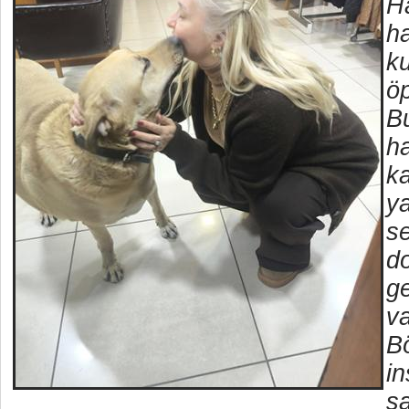
H
ha
ku
ö
Bu
ha
ka
ya
se
do
ge
va
B
in
sa