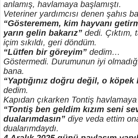
anlamış, havlamaya başlamıştı.
Veteriner yardımcısı denen şahıs b
“Gösteremem, kim hayvanı getirm
yarın gelin bakarız”
dedi. Çıktım, 
içim sıkıldı, geri döndüm.
“Lütfen bir göreyim”
dedim…
Göstermedi. Durumunun iyi olmadığı
bana.
“Yaptığınız doğru değil, o köpe
dedim.
Kapıdan çıkarken Tontiş havlamaya
“Tontiş ben geldim kızım seni se
dualarımdasın”
diye veda ettim ona
dualarımdaydı.