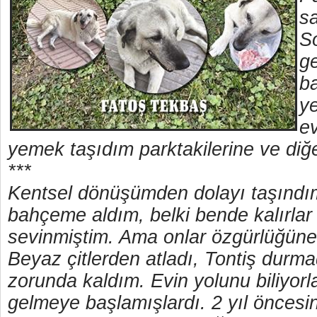
sa
So
g
ba
ye
e
yemek taşıdım parktakilerine ve diğe
***
Kentsel dönüşümden dolayı taşındım,
bahçeme aldım, belki bende kalırlar
sevinmiştim. Ama onlar özgürlüğün
Beyaz çitlerden atladı, Tontiş durm
zorunda kaldım. Evin yolunu biliyorl
gelmeye başlamışlardı. 2 yıl öncesi