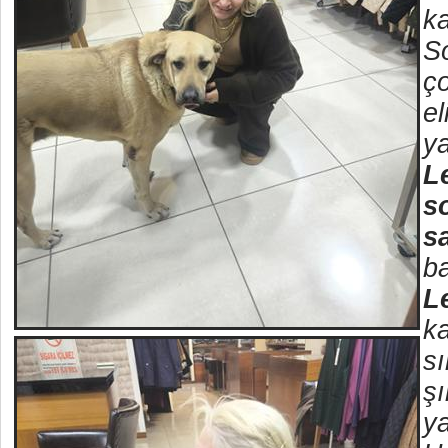
ka
S
ço
el
ya
Le
s
s
ba
L
ka
sı
şı
y