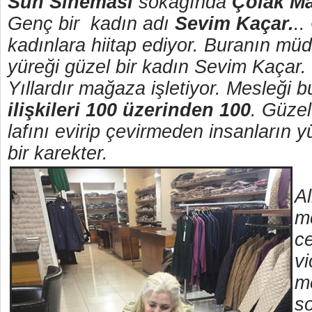
Sun Sineması
sokağında
Çolak M
Genç bir kadın adı
Sevim Kaçar.
..
kadınlara hiitap ediyor. Buranın müd
yüreği güzel bir kadın Sevim Kaçar.
Yıllardır mağaza işletiyor. Mesleği bu
ilişkileri 100 üzerinden 100
. Güzel
lafını evirip çevirmeden insanların 
bir karekter.
Al
m
ce
vi
me
s