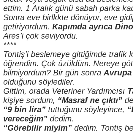
ettim. 1 Aralık günü sabah parka kada
Sonra eve birlkkte dönüyor, eve gidi
getiriyordum.
Kapımda ayrıca Dino
Ares’i çok seviyordu.
****
Tontiş’i beslemeye gittiğimde trafik 
öğrendim. Çok üzüldüm. Nereye göt
bilmiyordum? Bir gün sonra
Avrupa 
olduğunu söylediler.
Gittim, orada Veteriner Yardımcısı
T
kişiye sordum,
“Masraf ne çıktı”
d
“9 bin lira”
tuttuğunu söyleyince,
“
vereceğim”
dedim.
“Görebilir miyim”
dedim. Tontiş be