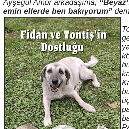
Ayşegül Amor arkadaşıma;
“Beyaz’
emin ellerde ben bakıyorum”
dem
To
ge
ya
kö
b
ka
K
b
ü
p
ba
P