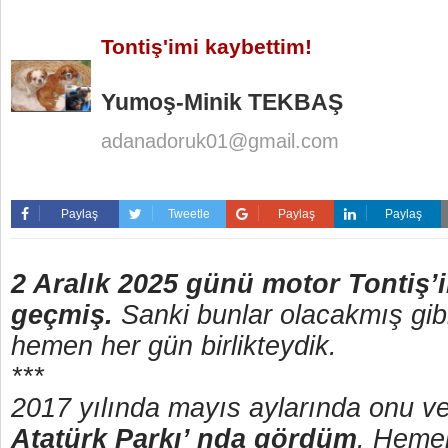
Tontiş'imi kaybettim!
Yumoş-Minik TEKBAŞ
adanadoruk01@gmail.com
Paylaş
Tweetle
Paylaş
Paylaş
2 Aralık 2025 günü motor Tontiş’
geçmiş.
Sanki bunlar olacakmış gibi
hemen her gün birlikteydik.
***
2017 yılında mayıs aylarında onu ve 
Atatürk Parkı’ nda gördüm
. Heme