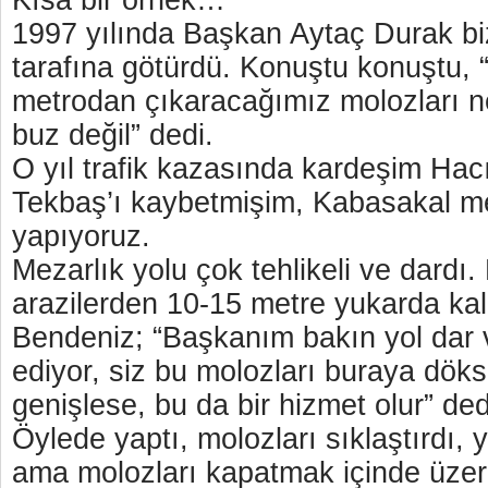
Kısa bir örnek…
1997 yılında Başkan Aytaç Durak bi
tarafına götürdü. Konuştu konuştu, 
metrodan çıkaracağımız molozları n
buz değil” dedi.
O yıl trafik kazasında kardeşim Ha
Tekbaş’ı kaybetmişim, Kabasakal me
yapıyoruz.
Mezarlık yolu çok tehlikeli ve dardı.
arazilerden 10-15 metre yukarda ka
Bendeniz; “Başkanım bakın yol dar v
ediyor, siz bu molozları buraya döks
genişlese, bu da bir hizmet olur” de
Öylede yaptı, molozları sıklaştırdı, yo
ama molozları kapatmak içinde üzer