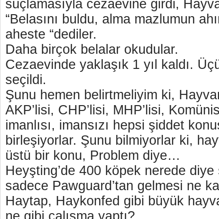
suçlamasıyla cezaevine girdi, Hayv
“Belasını buldu, alma mazlumun ahı
aheste “dediler.
Daha birçok belalar okudular.
Cezaevinde yaklaşık 1 yıl kaldı. Ü
seçildi.
Şunu hemen belirtmeliyim ki, Hayv
AKP’lisi, CHP’lisi, MHP’lisi, Komünist’
imanlısı, imansızı hepsi şiddet kon
birleşiyorlar. Şunu bilmiyorlar ki, ha
üstü bir konu, Problem diye…
Heyşting’de 400 köpek nerede diye 
sadece Pawguard’tan gelmesi ne kad
Haytap, Haykonfed gibi büyük hayva
ne gibi çalışma yaptı?