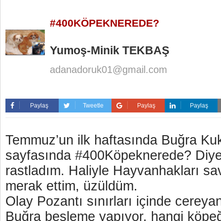
#400KÖPEKNEREDE?
Yumoş-Minik TEKBAŞ
adanadoruk01@gmail.com
Paylaş
Tweetle
Paylaş
Paylaş
Temmuz’un ilk haftasında Buğra Kuk
sayfasında #400Köpeknerede? Diye
rastladım. Haliyle Hayvanhakları s
merak ettim, üzüldüm.
Olay Pozantı sınırları içinde cerey
Buğra besleme yapıyor, hangi köpeğ