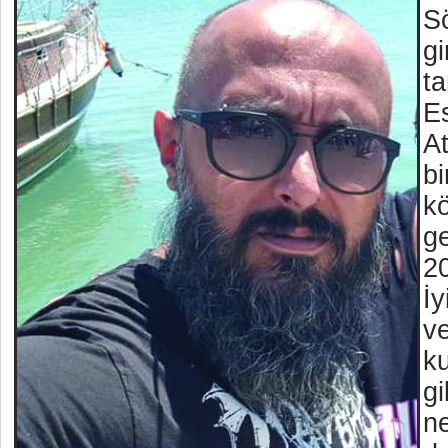
S
gi
t
E
At
bi
kö
ge
2
İy
v
ku
gi
n