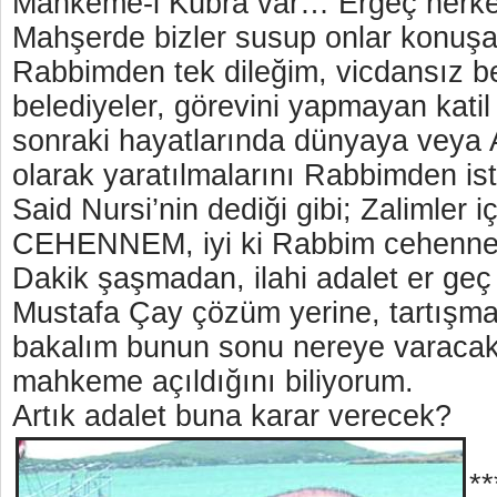
Mahkeme-i Kübra var… Ergeç herkes
Mahşerde bizler susup onlar konu
Rabbimden tek dileğim, vicdansız bel
belediyeler, görevini yapmayan katil 
sonraki hayatlarında dünyaya veya 
olarak yaratılmalarını Rabbimden is
Said Nursi’nin dediği gibi; Zalimler
CEHENNEM, iyi ki Rabbim cehenn
Dakik şaşmadan, ilahi adalet er geç 
Mustafa Çay çözüm yerine, tartışmay
bakalım bunun sonu nereye varacak
mahkeme açıldığını biliyorum.
Artık adalet buna karar verecek?
**