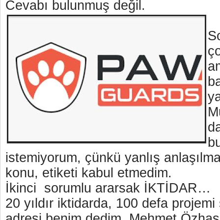
Cevabı bulunmuş değil.
S
ç
a
b
y
M
da
bu
istemiyorum, çünkü yanlış anlaşılma
konu, etiketi kabul etmedim.
İkinci sorumlu ararsak İKTİDAR…
20 yıldır iktidarda, 100 defa proje
adresi benim dedim. Mehmet Özhase