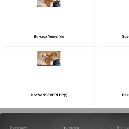
Bu yasa Yemen'de
Susu
HAYVANSEVERLER(!)
Beki
Haber Yazılımı
Anasayfa
Astroloji
Küny