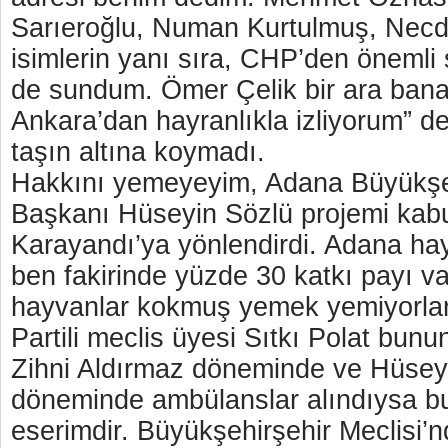
Sarıeroğlu, Numan Kurtulmuş, Necd
isimlerin yanı sıra, CHP’den önemli 
de sundum. Ömer Çelik bir ara bana
Ankara’dan hayranlıkla izliyorum” de
taşın altına koymadı.
Hakkını yemeyeyim, Adana Büyükşeh
Başkanı Hüseyin Sözlü projemi kabul
Karayandı’ya yönlendirdi. Adana h
ben fakirinde yüzde 30 katkı payı v
hayvanlar kokmuş yemek yemiyorlar
Partili meclis üyesi Sıtkı Polat bunu
Zihni Aldırmaz döneminde ve Hüsey
döneminde ambülanslar alındıysa b
eserimdir. Büyükşehirşehir Meclisi’n