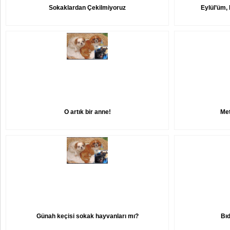
Sokaklardan Çekilmiyoruz
Eylül’üm
O artık bir anne!
Met
Günah keçisi sokak hayvanları mı?
Bıd