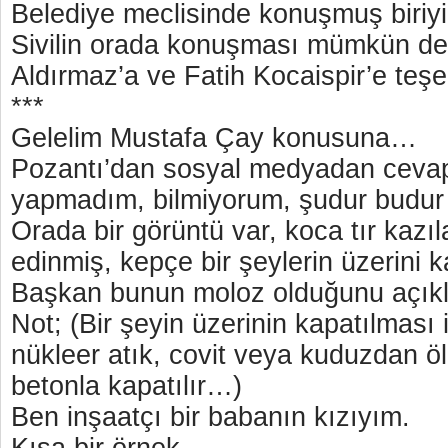
Belediye meclisinde konuşmuş biriy
Sivilin orada konuşması mümkün değ
Aldırmaz’a ve Fatih Kocaispir’e teş
***
Gelelim Mustafa Çay konusuna…
Pozantı’dan sosyal medyadan cevap
yapmadım, bilmiyorum, şudur budu
Orada bir görüntü var, koca tır kazıl
edinmiş, kepçe bir şeylerin üzerini k
Başkan bunun moloz olduğunu açıkl
Not; (Bir şeyin üzerinin kapatılması iç
nükleer atık, covit veya kuduzdan öle
betonla kapatılır…)
Ben inşaatçı bir babanın kızıyım.