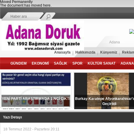
Moved Permanently
The document has moved
here
.
Adana
Anasayfa
Hakkımızda
Künyemiz
Reklam
GÜNDEM
EKONOMİ
SAĞLIK
SPOR
KÜLTÜR SANAT
ADANA
YENİ PARTİ ARAŞTIRMADA 1.NCİ ÇIKTI
Burkay Karatepe Afyonkarahisar'
Geçirildi
Yazı Detayı
18 Temmuz 2022 - Pazartesi 20:11