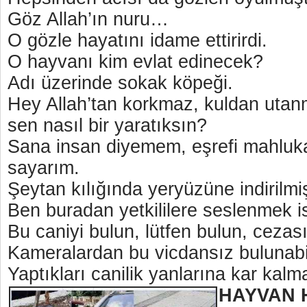
Göz Allah’ın nuru…
O gözle hayatını idame ettirirdi.
O hayvanı kim evlat edinecek?
Adı üzerinde sokak köpeği.
Hey Allah’tan korkmaz, kuldan utanm
sen nasıl bir yaratıksın?
Sana insan diyemem, eşrefi mahluk
sayarım.
Şeytan kılığında yeryüzüne indirilmi
Ben buradan yetkililere seslenmek i
Bu caniyi bulun, lütfen bulun, cezası
Kameralardan bu vicdansız bulunabil
Yaptıkları canilik yanlarına kar kal
HAYVAN 