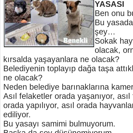
YASASI
Ben onu b
Bu yasada 
şey…
Sokak hay
olacak, or
kırsalda yaşayanlara ne olacak?
Belediyenin toplayıp dağa taşa attık
ne olacak?
Neden belediye barınaklarına kamer
Asıl felaketler orada yaşanıyor, asıl 
orada yapılıyor, asıl orada hayvanl
ediliyor.
Bu yasayı samimi bulmuyorum.