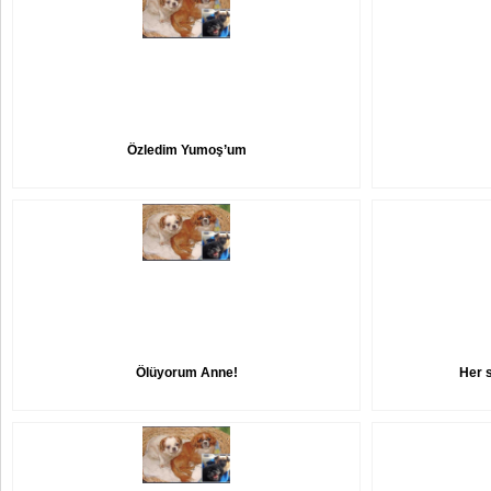
Özledim Yumoş’um
Ölüyorum Anne!
Her 