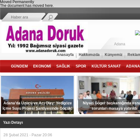
Moved Permanently
The document has moved
here
.
Adana
Anasayfa
Hakkımızda
Künyemiz
Reklam
GÜNDEM
EKONOMİ
SAĞLIK
SPOR
KÜLTÜR SANAT
ADANA
Adana’da Üzücü ve Acı Olay: Yedigöze
Niyazi Göger başkanlığında esna
İçme Suyu Projesi Şantiyesinde Göçük!
sorunları masaya yatırıldı
Yazı Detayı
28 Şubat 2021 - Pazar 20:06