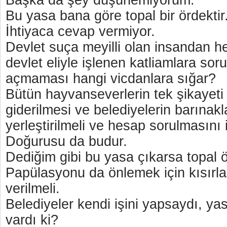
Başka da şey düşünemiyorum.
Bu yasa bana göre topal bir ördektir
İhtiyaca cevap vermiyor.
Devlet suça meyilli olan insandan h
devlet eliyle işlenen katliamlara so
açmaması hangi vicdanlara sığar?
Bütün hayvanseverlerin tek şikayeti 
giderilmesi ve belediyelerin barınak
yerleştirilmeli ve hesap sorulmasını 
Doğurusu da budur.
Dediğim gibi bu yasa çıkarsa topal 
Papülasyonu da önlemek için kısırl
verilmeli.
Belediyeler kendi işini yapsaydı, y
vardı ki?