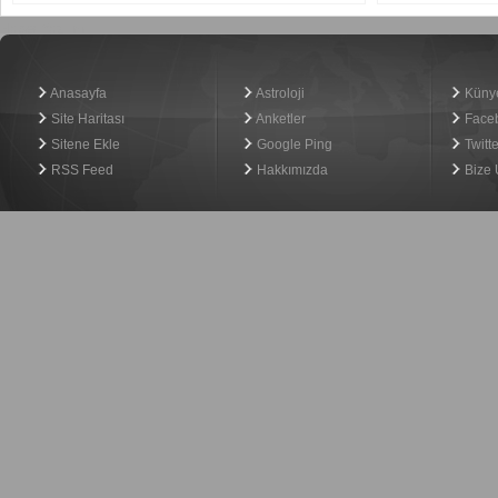
Haber Yazılımı
Anasayfa
Astroloji
Küny
Site Haritası
Anketler
Face
Sitene Ekle
Google Ping
Twitte
RSS Feed
Hakkımızda
Bize 