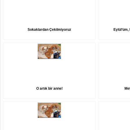
Sokaklardan Çekilmiyoruz
Eylül’üm
O artık bir anne!
Met