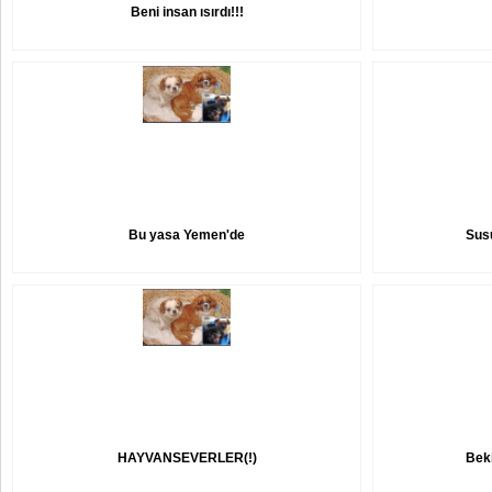
Beni insan ısırdı!!!
Bu yasa Yemen'de
Susu
HAYVANSEVERLER(!)
Beki