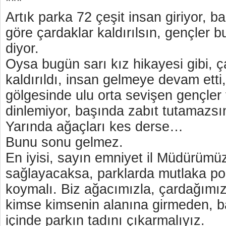
***
Artık parka 72 çeşit insan giriyor, 
göre çardaklar kaldırılsın, gençler 
diyor.
Oysa bugün sarı kız hikayesi gibi, ç
kaldırıldı, insan gelmeye devam etti
gölgesinde ulu orta sevişen gençle
dinlemiyor, başında zabıt tutamazsı
Yarında ağaçları kes derse…
Bunu sonu gelmez.
En iyisi, sayın emniyet il Müdürümüz
sağlayacaksa, parklarda mutlaka pol
koymalı. Biz ağacımızla, çardağımız
kimse kimsenin alanına girmeden, ba
içinde parkın tadını çıkarmalıyız.