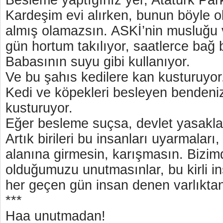
Besleme yaptığınız yer, Atatürk Park
Kardeşim evi alırken, bunun böyle o
almış olamazsın. ASKİ’nin musluğu v
gün hortum takılıyor, saatlerce bağ
Babasının suyu gibi kullanıyor.
Ve bu şahıs kedilere kan kusturuyor
Kedi ve köpekleri besleyen bendeni
kusturuyor.
Eğer besleme suçsa, devlet yasaklas
Artık birileri bu insanları uyarmalar
alanına girmesin, karışmasın. Bizim
olduğumuzu unutmasınlar, bu kirli i
her geçen gün insan denen varlıkta
***
Haa unutmadan!