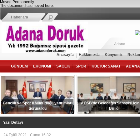
Moved Permanently
The document has moved
here
.
Adana
Anasayfa
Hakkımızda
Künyemiz
Reklam
GÜNDEM
EKONOMİ
SAĞLIK
SPOR
KÜLTÜR SANAT
ADANA
Gençlik ve Spor İl Müdürlüğü yatırımları
AOSB’de Geleceğin Sanayisi İçin
görüşüldü
Birliği
Yazı Detayı
24 Eylül 2021 - Cuma 16:32