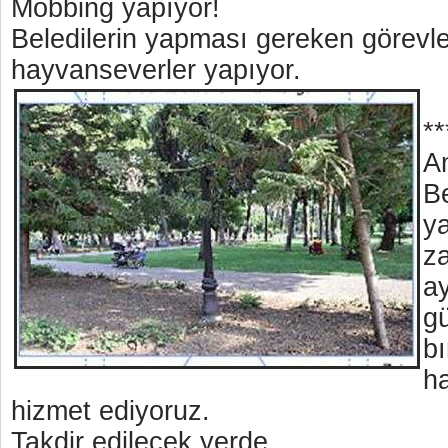
Mobbing yapıyor!
Beledilerin yapması gereken görevler
hayvanseverler yapıyor.
**
A
Be
ya
z
ay
g
b
h
hizmet ediyoruz.
Takdir edilecek yerde…