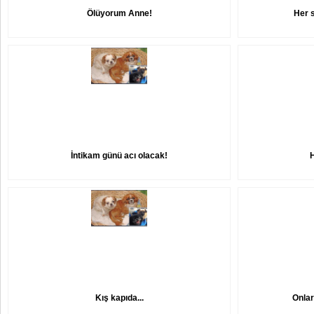
Ölüyorum Anne!
Her 
İntikam günü acı olacak!
Kış kapıda...
Onlar