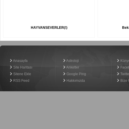
HAYVANSEVERLER(!)
Beki
Haber Yazılımı
Anasayfa
Astroloji
Küny
Site Haritası
Anketler
Face
Sitene Ekle
Google Ping
Twitte
RSS Feed
Hakkımızda
Bize 