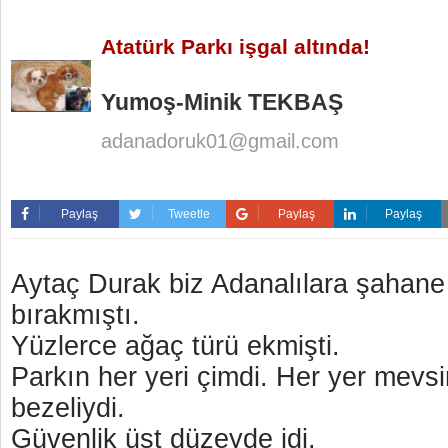
Atatürk Parkı işgal altında!
Yumoş-Minik TEKBAŞ
adanadoruk01@gmail.com
Paylaş
Tweetle
Paylaş
Paylaş
Aytaç Durak biz Adanalılara şahane 
bırakmıştı.
Yüzlerce ağaç türü ekmişti.
Parkın her yeri çimdi. Her yer mevsi
bezeliydi.
Güvenlik üst düzeyde idi.