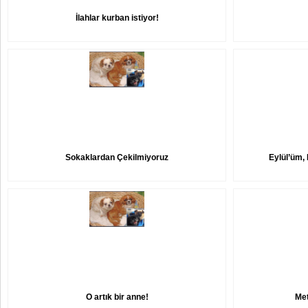
İlahlar kurban istiyor!
Sokaklardan Çekilmiyoruz
Eylül’üm
O artık bir anne!
Met