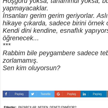
Hoşgörü yoksa, tahammül yoksa, bu
yapmayacaklar.
İnsanları gerim gerim geriyorlar. As
hikaye çıkarda, sadece birini örnek
Kendi dini kendine, esnaflık yapıyor
öğrenecek...
***
Rabbim bile peygambere sadece tebl
zorlamamış.
Sen kim oluyorsun?
Paylaş
Tweetle
Paylaş
Paylaş
Etiketler:
PAZARCILAR,
NEDEN,
DENETLENMİYOR?,