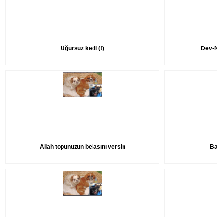
Uğursuz kedi (!)
Dev-N
Allah topunuzun belasını versin
Ba