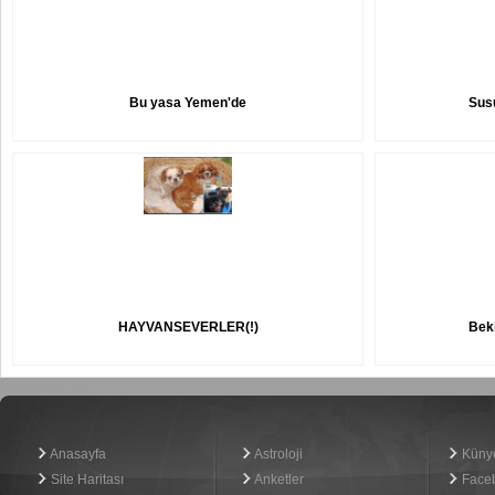
Bu yasa Yemen'de
Susu
HAYVANSEVERLER(!)
Beki
Haber Yazılımı
Anasayfa
Astroloji
Küny
Site Haritası
Anketler
Face