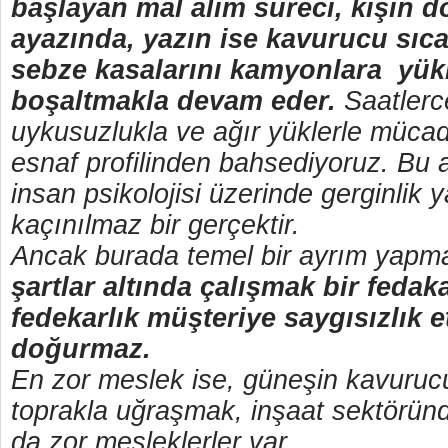
başlayan mal alım süreci, kışın 
ayazında, yazın ise kavurucu sıc
sebze kasalarını kamyonlara yük
boşaltmakla devam eder.
Saatlerc
uykusuzlukla ve ağır yüklerle mücad
esnaf profilinden bahsediyoruz. Bu a
insan psikolojisi üzerinde gerginlik 
kaçınılmaz bir gerçektir.
Ancak burada temel bir ayrım yapm
şartlar altında çalışmak bir fedaka
fedekarlık müşteriye saygısızlık 
doğurmaz.
En zor meslek ise, güneşin kavurucu
toprakla uğraşmak, inşaat sektörün
da zor mesleklerler var.