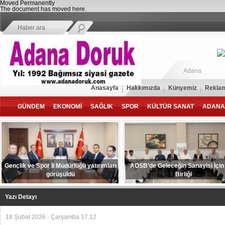
Moved Permanently
The document has moved
here
.
Adana
Anasayfa
Hakkımızda
Künyemiz
Reklam
GÜNDEM
EKONOMİ
SAĞLIK
SPOR
KÜLTÜR SANAT
ADANA
Gençlik ve Spor İl Müdürlüğü yatırımları
AOSB’de Geleceğin Sanayisi İçin
görüşüldü
Birliği
Yazı Detayı
18 Şubat 2026 - Çarşamba 17:12