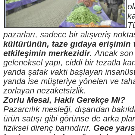
o
ka
T
pazarları, sadece bir alışveriş nokta
kültürünün, taze gıdaya erişimin
etkileşimin merkezidir.
Ancak son 
geleneksel yapı, ciddi bir tezatla kar
yanda şafak vakti başlayan insanüst
yanda ise müşteriye yönelen ve taha
zorlayan nezaketsizlik.
Zorlu Mesai, Haklı Gerekçe Mi?
Pazarcılık mesleği, dışarıdan bakıl
ürün satışı gibi görünse de arka pla
fiziksel direnç barındırır.
Gece yarıs