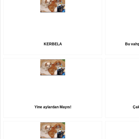
KERBELA
Bu vahş
Yine aylardan Mayıs!
Çak