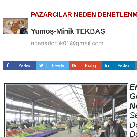
PAZARCILAR NEDEN DENETLEN
Yumoş-Minik TEKBAŞ
adanadoruk01@gmail.com
Paylaş
Tweetle
Paylaş
Paylaş
E
G
N
S
D
D