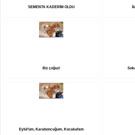
SEMENTA KADERİM OLDU
İ
Biz çoğuz!
Soka
Eylül’üm, Karaboncuğum, Kocakafam