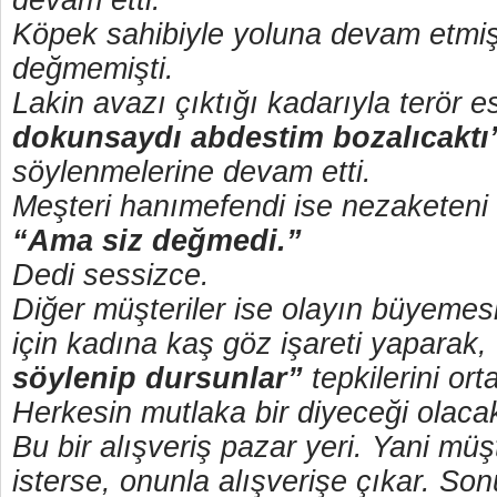
devam etti.
Köpek sahibiyle yoluna devam etmi
değmemişti.
Lakin avazı çıktığı kadarıyla terör e
dokunsaydı abdestim bozalıcaktı
söylenmelerine devam etti.
Meşteri hanımefendi ise nezaketen
“Ama siz değmedi.”
Dedi sessizce.
Diğer müşteriler ise olayın büyemes
için kadına kaş göz işareti yaparak,
söylenip dursunlar”
tepkilerini ort
Herkesin mutlaka bir diyeceği olacak
Bu bir alışveriş pazar yeri. Yani müş
isterse, onunla alışverişe çıkar. Son