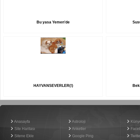
Bu yasa Yemen'de
Susu
HAYVANSEVERLER(!)
Beki
Haber Yazılımı
Anasayfa
Astroloji
Küny
Site Haritası
Anketler
Face
Sitene Ekle
Google Ping
Twitte