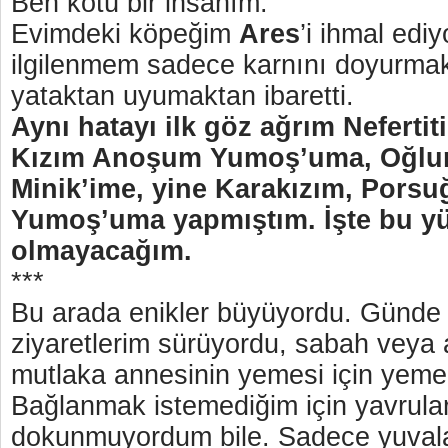
Ben kötü bir insanım.
Evimdeki köpeğim
Ares
’i ihmal ed
ilgilenmem sadece karnını doyurma
yataktan uyumaktan ibaretti.
Aynı hatayı ilk göz ağrım Neferti
Kızım Anoşum Yumoş’uma, Oğlu
Minik’ime, yine Karakızım, Por
Yumoş’uma yapmıştım. İşte bu yü
olmayacağım.
***
Bu arada enikler büyüyordu. Günde
ziyaretlerim sürüyordu, sabah veya
mutlaka annesinin yemesi için yem
Bağlanmak istemediğim için yavrular
dokunmuyordum bile. Sadece yuval