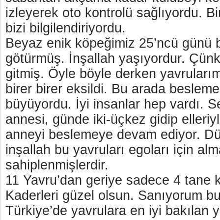
izleyerek oto kontrolü sağlıyordu. B
bizi bilgilendiriyordu.
Beyaz enik köpeğimiz 25’ncü günü b
götürmüş. İnşallah yaşıyordur. Çünk
gitmiş. Öyle böyle derken yavrular
birer birer eksildi. Bu arada beslem
büyüyordu. İyi insanlar hep vardı. 
annesi, günde iki-üçkez gidip elleriy
anneyi beslemeye devam ediyor. D
inşallah bu yavruları egoları için alm
sahiplenmişlerdir.
11 Yavru’dan geriye sadece 4 tane k
Kaderleri güzel olsun. Sanıyorum b
Türkiye’de yavrulara en iyi bakılan 