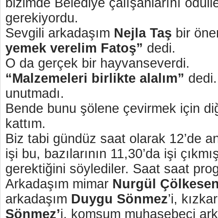
bizimde Belediye çalışanlarını ödül
gerekiyordu.
Sevgili arkadaşım
Nejla Taş
bir öner
yemek verelim Fatoş”
dedi.
O da gerçek bir hayvanseverdi.
“Malzemeleri birlikte alalım”
dedi
unutmadı.
Bende bunu şölene çevirmek için diğ
kattım.
Biz tabi gündüz saat olarak 12’de a
işi bu, bazılarının 11,30’da işi çıkmı
gerektiğini söylediler. Saat saat pr
Arkadaşım mimar
Nurgül Çölkese
arkadaşım
Duygu Sönmez
’i, kızka
Sönmez’
i, komşum muhasebeci ar