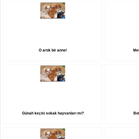
O artık bir anne!
Met
Günah keçisi sokak hayvanları mı?
Bıd