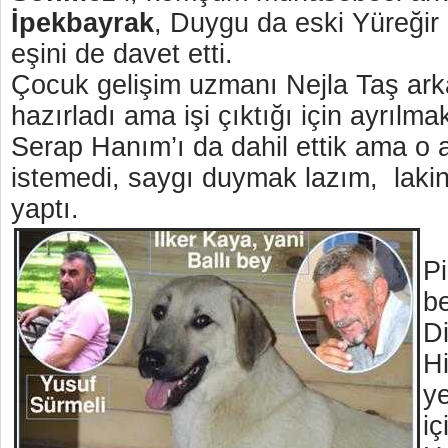
İpekbayrak
, Duygu da eski Yüreği
eşini de davet etti.
Çocuk gelişim uzmanı Nejla Taş ar
hazırladı ama işi çıktığı için ayrılm
Serap Hanım’ı da dahil ettik ama o
istemedi, saygı duymak lazım, lakin
yaptı.
Pi
be
Di
H
y
iç