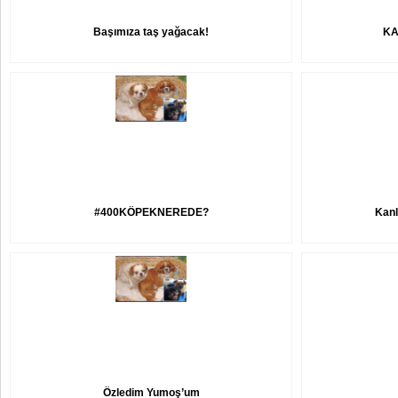
Başımıza taş yağacak!
KA
#400KÖPEKNEREDE?
Kanl
Özledim Yumoş’um