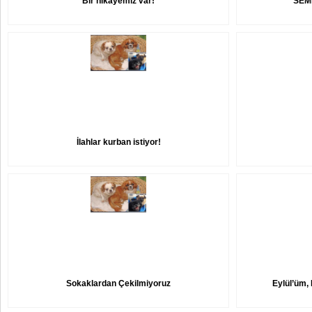
Bir hikayemiz var!
SEM
İlahlar kurban istiyor!
Sokaklardan Çekilmiyoruz
Eylül’üm