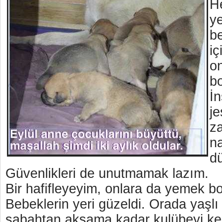
H
ye
b
iç
on
b
İn
j
z
na
d
Güvenlikleri de unutmamak lazım.
Bir hafifleyeyim, onlara da yemek b
Bebeklerin yeri güzeldi. Orada yaşl
sabahtan akşama kadar kulübeyi ken