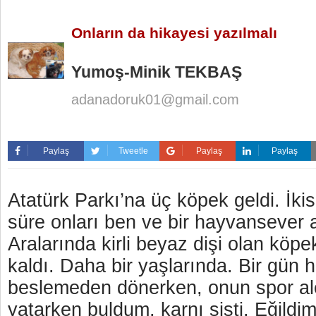
Onların da hikayesi yazılmalı
Yumoş-Minik TEKBAŞ
adanadoruk01@gmail.com
Paylaş
Tweetle
Paylaş
Paylaş
Atatürk Parkı’na üç köpek geldi. İkisi
süre onları ben ve bir hayvansever 
Aralarında kirli beyaz dişi olan köp
kaldı. Daha bir yaşlarında. Bir gün 
beslemeden dönerken, onun spor ale
yatarken buldum, karnı şişti. Eğildi