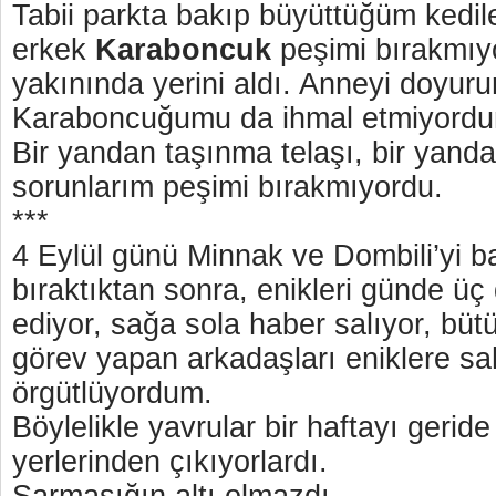
Tabii parkta bakıp büyüttüğüm kedile
erkek
Karaboncuk
peşimi bırakmıyo
yakınında yerini aldı. Anneyi doyur
Karaboncuğumu da ihmal etmiyord
Bir yandan taşınma telaşı, bir yanda
sorunlarım peşimi bırakmıyordu.
***
4 Eylül günü Minnak ve Dombili’yi b
bıraktıktan sonra, enikleri günde üç 
ediyor, sağa sola haber salıyor, büt
görev yapan arkadaşları eniklere sah
örgütlüyordum.
Böylelikle yavrular bir haftayı geride 
yerlerinden çıkıyorlardı.