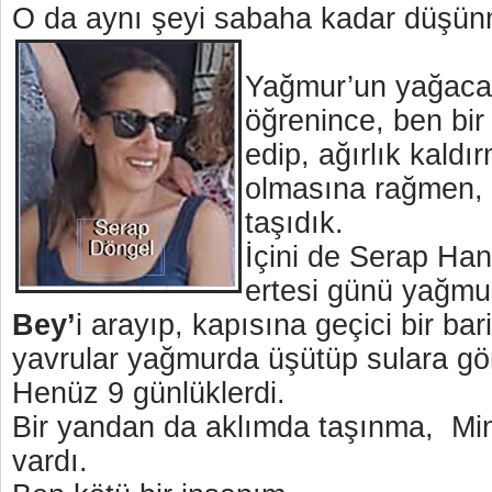
O da aynı şeyi sabaha kadar düşü
Yağmur’un yağacağ
öğrenince, ben bir 
edip, ağırlık kald
olmasına rağmen, k
taşıdık.
İçini de Serap Han
ertesi günü yağmu
Bey’
i arayıp, kapısına geçici bir bar
yavrular yağmurda üşütüp sulara gö
Henüz 9 günlüklerdi.
Bir yandan da aklımda taşınma, Mi
vardı.