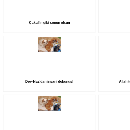
Çakal’ın gibi sonun olsun
Dev-Naz’dan insani dokunuş!
Allah 