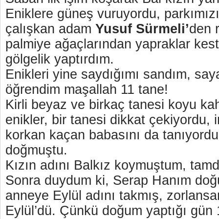
Eniklere güneş vuruyordu, parkımız
çalışkan adam
Yusuf Sürmeli’
den r
palmiye ağaçlarından yapraklar kesti
gölgelik yaptırdım.
Enikleri yine saydığımı sandım, s
öğrendim maşallah 11 tane!
Kirli beyaz ve birkaç tanesi koyu ka
enikler, bir tanesi dikkat çekiyordu,
korkan kaçan babasını da tanıyordu
doğmuştu.
Kızın adını Balkız koymuştum, tamda
Sonra duydum ki, Serap Hanım do
anneye Eylül adını takmış, zorlansa
Eylül’dü. Çünkü doğum yaptığı gün 1