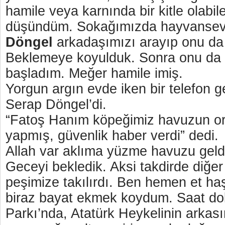
hamile veya karnında bir kitle olabil
düşündüm. Sokağımızda hayvanse
Döngel
arkadaşımızı arayıp onu da b
Beklemeye koyulduk. Sonra onu da
başladım. Meğer hamile imiş.
Yorgun argın evde iken bir telefon g
Serap Döngel’di.
“Fatoş Hanım köpeğimiz havuzun 
yapmış, güvenlik haber verdi” dedi.
Allah var aklıma yüzme havuzu geld
Geceyi bekledik. Aksi takdirde diğer
peşimize takılırdı. Ben hemen et ha
biraz bayat ekmek koydum. Saat dok
Parkı’nda, Atatürk Heykelinin arkasın