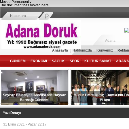
Moved Permanently
The document has moved
here
.
Adana
Anasayfa
Hakkımızda
Künyemiz
Reklam
GÜNDEM
EKONOMİ
SAĞLIK
SPOR
KÜLTÜR SANAT
ADANA
Seyhan Belediyesi Meclisi'nde Hayvan
Müdür Emre Duru; "Damla'nın Fır
Barınağı Gündemi
ni açtı
Yazı Detayı
31 Ekim 2021 - Pazar 22:17