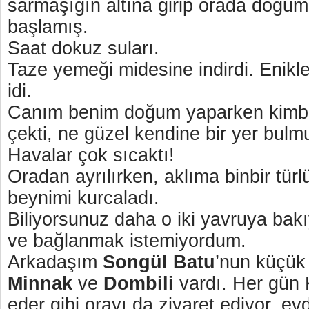
sarmaşığın altına girip orada doğ
başlamış.
Saat dokuz suları.
Taze yemeği midesine indirdi. Enikle
idi.
Canım benim doğum yaparken kimbili
çekti, ne güzel kendine bir yer bulm
Havalar çok sıcaktı!
Oradan ayrılırken, aklıma binbir türlü
beynimi kurcaladı.
Biliyorsunuz daha o iki yavruya ba
ve bağlanmak istemiyordum.
Arkadaşım
Songül Batu
’nun küçük
Minnak
ve
Dombili
vardı. Her gün 
eder gibi orayı da ziyaret ediyor, e