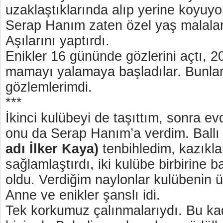
uzaklaştıklarında alıp yerine koyu
Serap Hanım zaten özel yaş malalar
Aşılarını yaptırdı.
Enikler 16 gününde gözlerini açtı, 
mamayı yalamaya başladılar. Bunla
gözlemlerimdi.
***
İkinci kulübeyi de taşıttım, sonra ev
onu da Serap Hanım’a verdim. Ballı
adı İlker Kaya)
tenbihledim, kazıklar
sağlamlaştırdı, iki kulübe birbirine 
oldu. Verdiğim naylonlar kulübenin ü
Anne ve enikler şanslı idi.
Tek korkumuz çalınmalarıydı. Bu ka