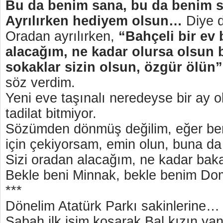
Bu da benim sana, bu da benim 
Ayrılırken hediyem olsun…
Diye 
Oradan ayrılırken,
“Bahçeli bir ev 
alacağım, ne kadar olursa olsun
sokaklar sizin olsun, özgür ölün
söz verdim.
Yeni eve taşınalı neredeyse bir ay ol
tadilat bitmiyor.
Sözümden dönmüş değilim, eğer ben 
için çekiyorsam, emin olun, buna d
Sizi oradan alacağım, ne kadar bak
Bekle beni Minnak, bekle benim Dom
***
Dönelim Atatürk Parkı sakinlerine…
Sabah ilk işim koşarak Bal kızın ya