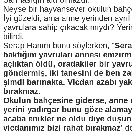
Sarmaşığın altı olmazdı.
Neyse bir hayvansever okulun bahç
İyi güzeldi, ama anne yerinden ayrıl
yavrulara sahip çıkacak mıydı? Yeri
bilirdi.
Serap Hanım bunu söylerken, “
Ser
baktığım yavruları annesi emzirme
açlıktan öldü, oradakiler bir yav
göndermiş, iki tanesini de ben za
şimdi barınakta. Vicdan azabı ya
bırakmaz.
Okulun bahçesine giderse, anne 
yerini yadırgar bunu göze alamay
acaba enikler ne oldu diye düşün
vicdanımız bizi rahat bırakmaz’
d