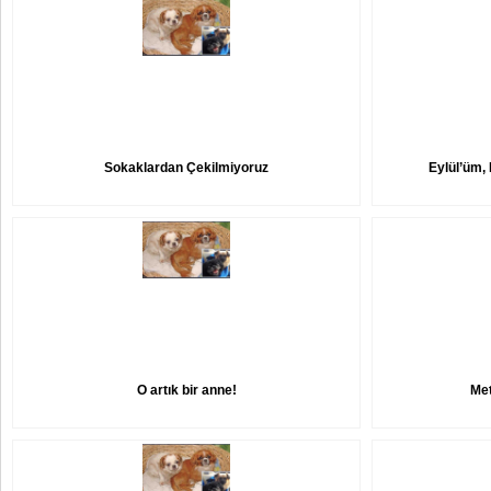
Sokaklardan Çekilmiyoruz
Eylül’üm
O artık bir anne!
Met