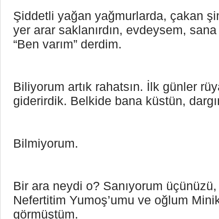
Şiddetli yağan yağmurlarda, çakan ş
yer arar saklanırdın, evdeysem, sana sı
“Ben varım” derdim.
Biliyorum artık rahatsın. İlk günler rü
giderirdik. Belkide bana küstün, dar
Bilmiyorum. 
Bir ara neydi o? Sanıyorum üçünüzü
Nefertitim Yumoş’umu ve oğlum Minik’
görmüştüm.