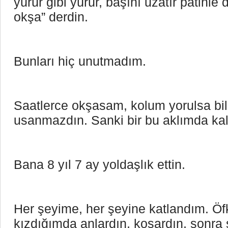
yürür gibi yürür, başını uzatır patinle
okşa” derdin. 
Bunları hiç unutmadım.
Saatlerce okşasam, kolum yorulsa bil
usanmazdın. Sanki bir bu aklımda kalm
Bana 8 yıl 7 ay yoldaşlık ettin.
Her şeyime, her şeyine katlandım. Öfk
kızdığımda anlardın, koşardın, sonra s