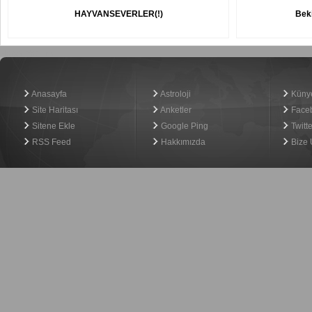
HAYVANSEVERLER(!)
Beki
Haber Yazılımı
Anasayfa
Astroloji
Küny
Site Haritası
Anketler
Face
Sitene Ekle
Google Ping
Twitte
RSS Feed
Hakkımızda
Bize 