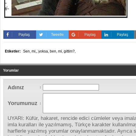
Paylaş
Tweetle
Paylaş
Paylaş
Etiketler:
Sen,
mi,,
yoksa,
ben,
mi,
gittim?,
Yorumlar
Adınız
:
Yorumunuz
:
UYARI: Küfür, hakaret, rencide edici cümleler veya imalar
imla kuralları ile yazılmamış, Türkçe karakter kullanıl
harflerle yazılmış yorumlar onaylanmamaktadır. Ayrıca s