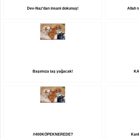
Dev-Naz’dan insani dokunuş!
Allah 
Başımıza taş yağacak!
KA
#400KÖPEKNEREDE?
Kanl