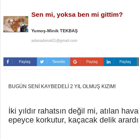
Sen mi, yoksa ben mi gittim?
Yumoş-Minik TEKBAŞ
adanadoruk01@gmail.com
Paylaş
Tweetle
Paylaş
Paylaş
BUGÜN SENİ KAYBEDELİ 2 YIL OLMUŞ KIZIM!
İki yıldır rahatsın değil mi, atılan havai
epeyce korkutur, kaçacak delik arardı