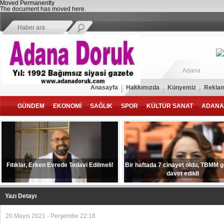
Moved Permanently
The document has moved
here
.
Adana
Anasayfa
Hakkımızda
Künyemiz
Reklam
GÜNDEM
EKONOMİ
SAĞLIK
SPOR
KÜLTÜR SANAT
ADANA
Fıtıklar, Erken Evrede Tedavi Edilmeli!
Bir haftada 7 cinayet oldu, TBMM 
davet edildi
Yazı Detayı
20 Mayıs 2021 - Perşembe 22:18