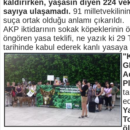
kaldırırken, yaşasın diyen 224 vek
sayıya ulaşamadı.
91 milletvekilini
suça ortak olduğu anlamı çıkarıldı.
AKP iktidarının sokak köpeklerinin ö
öngören yasa teklifi, ne yazık ki 2
tarihinde kabul ederek kanlı yasaya i
"
G
A
P
ta
e
Y
T
ö