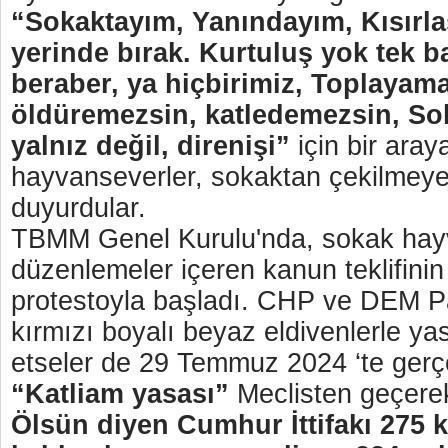
“Sokaktayım, Yanındayım, Kısırlaşt
yerinde bırak. Kurtuluş yok tek b
beraber, ya hiçbirimiz, Toplayama
öldüremezsin, katledemezsin, So
yalnız değil, direnişi”
için bir aray
hayvanseverler, sokaktan çekilmeye
duyurdular.
TBMM Genel Kurulu'nda, sokak hayva
düzenlemeler içeren kanun teklifinin
protestoyla başladı. CHP ve DEM Part
kırmızı boyalı beyaz eldivenlerle ya
etseler de 29 Temmuz 2024 ‘te ger
“Katliam yasası”
Meclisten geçerek
Ölsün diyen Cumhur İttifakı 275 ki