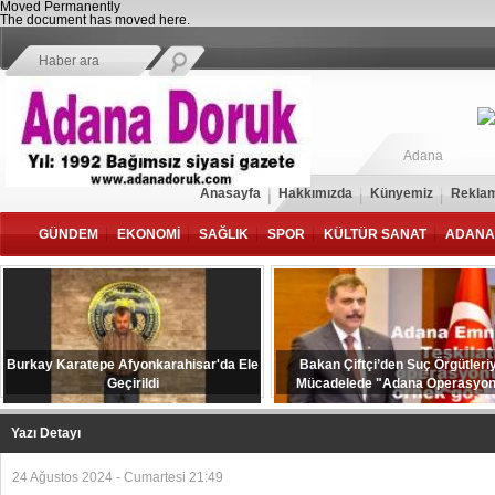
Moved Permanently
The document has moved
here
.
Adana
Anasayfa
Hakkımızda
Künyemiz
Reklam
GÜNDEM
EKONOMİ
SAĞLIK
SPOR
KÜLTÜR SANAT
ADANA
Burkay Karatepe Afyonkarahisar'da Ele
Bakan Çiftçi’den Suç Örgütleri
Geçirildi
Mücadelede "Adana Operasyo
Vurgusu
Yazı Detayı
24 Ağustos 2024 - Cumartesi 21:49