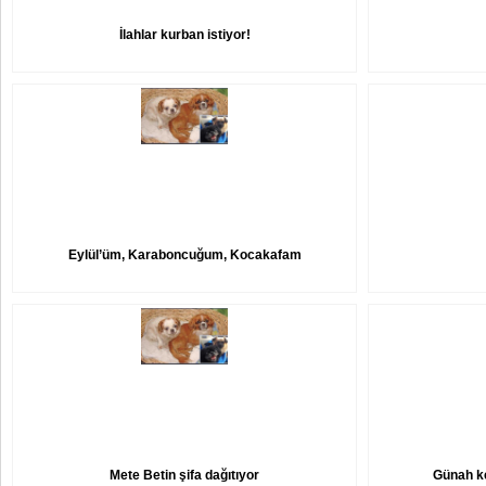
İlahlar kurban istiyor!
Eylül’üm, Karaboncuğum, Kocakafam
Mete Betin şifa dağıtıyor
Günah ke