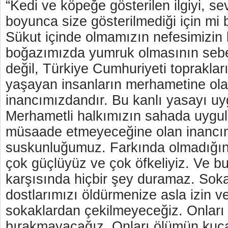
“Kedi ve köpeğe gösterilen ilgiyi, se
boyunca size gösterilmediği için mi 
Sükut içinde olmamızın nefesimizin 
boğazımızda yumruk olmasının sebe
değil, Türkiye Cumhuriyeti topraklar
yaşayan insanların merhametine ol
inancımızdandır. Bu kanlı yasayı u
Merhametli halkımızın sahada uygu
müsaade etmeyeceğine olan inancı
suskunluğumuz. Farkında olmadığını
çok güçlüyüz ve çok öfkeliyiz. Ve b
karşısında hiçbir şey duramaz. Sok
dostlarımızı öldürmenize asla izin 
sokaklardan çekilmeyeceğiz. Onları 
bırakmayacağız. Onları ölümün kuc