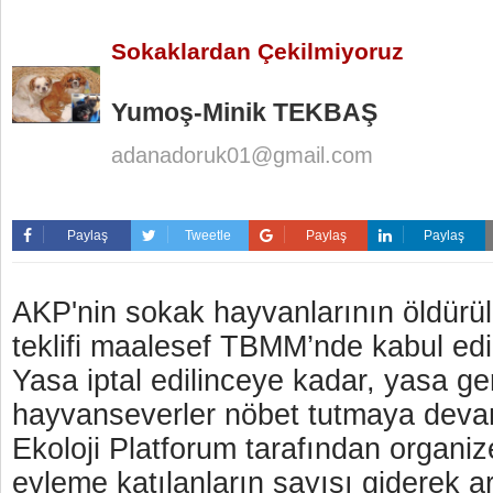
Sokaklardan Çekilmiyoruz
Yumoş-Minik TEKBAŞ
adanadoruk01@gmail.com
Paylaş
Tweetle
Paylaş
Paylaş
AKP'nin sokak hayvanlarının öldürü
teklifi maalesef TBMM’nde kabul edil
Yasa iptal edilinceye kadar, yasa ge
hayvanseverler nöbet tutmaya dev
Ekoloji Platforum tarafından organiz
eyleme katılanların sayısı giderek ar