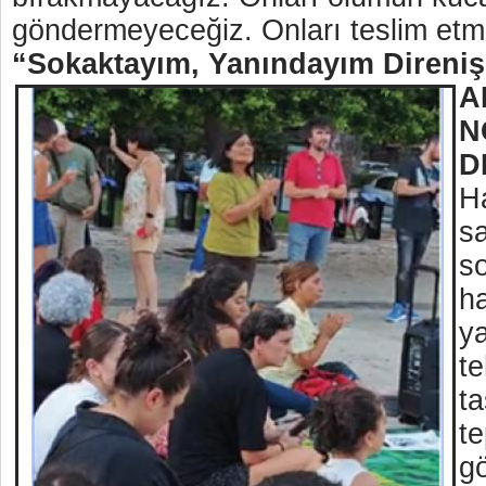
göndermeyeceğiz. Onları teslim etm
“Sokaktayım, Yanındayım Direniş
A
N
D
H
s
s
h
y
te
ta
te
g