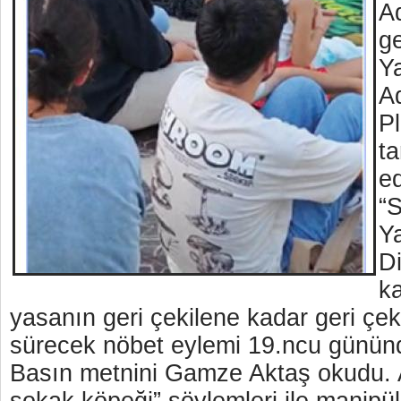
A
ge
Ya
A
P
ta
ed
“
Y
Di
k
yasanın geri çekilene kadar geri çek
sürecek nöbet eylemi 19.ncu gününd
Basın metnini Gamze Aktaş okudu. 