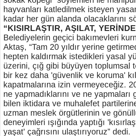
sokak köpeği” söylemleri ile manipü
hayvanları katledilmek isteyen yasan
kadar her gün alanda olacaklarını sö
“KISIRLAŞTIR, AŞILAT, YERİND
Belediyelerin geçici bakımevleri ku
Aktaş, “Tam 20 yıldır yerine getirmed
hepten kaldırmak istedikleri yasal y
üzerini, çığ gibi büyüyen toplumsal
bir kez daha 'güvenlik ve koruma' kıl
kapatmalarına izin vermeyeceğiz. 2
ne yapmadıklarını ve ne yapmaları ge
bilen iktidara ve muhalefet partileri
uzman meslek örgütlerinin ve gönüllü
deneyimleri ışığında yaptığı 'kısırlaşt
yaşat' çağrısını ulaştırıyoruz” dedi.