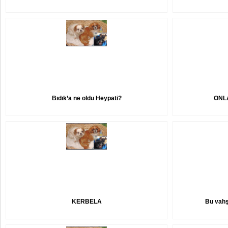
Bıdık’a ne oldu Heypati?
ONL
KERBELA
Bu vahş