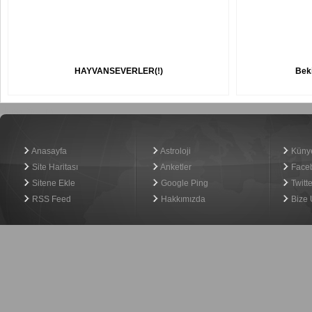
HAYVANSEVERLER(!)
Beki
Haber Yazılımı
Anasayfa
Astroloji
Küny
Site Haritası
Anketler
Face
Sitene Ekle
Google Ping
Twitte
RSS Feed
Hakkımızda
Bize 