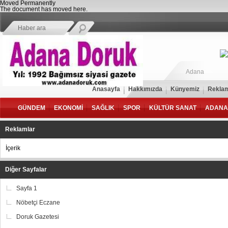
Moved Permanently
The document has moved
here
.
Adana
Anasayfa
Hakkımızda
Künyemiz
Reklam
GÜNDEM
EKONOMİ
SAĞLIK
SPOR
KÜLTÜR SANAT
ADANA
Reklamlar
İçerik
Diğer Sayfalar
Sayfa 1
Nöbetçi Eczane
Doruk Gazetesi