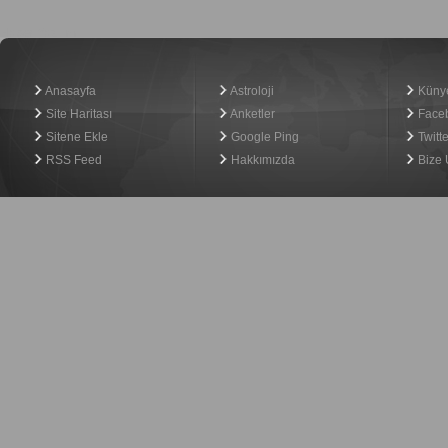
Haber Yazılımı
Anasayfa
Astroloji
Küny
Site Haritası
Anketler
Face
Sitene Ekle
Google Ping
Twitte
RSS Feed
Hakkımızda
Bize 