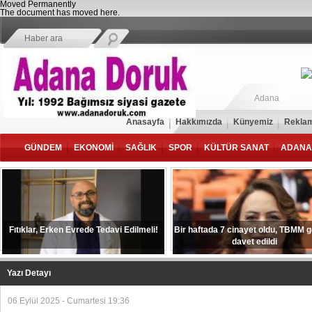
Moved Permanently
The document has moved
here
.
Adana
Anasayfa
Hakkımızda
Künyemiz
Reklam
GÜNDEM
EKONOMİ
SAĞLIK
SPOR
KÜLTÜR SANAT
ADANA
Fıtıklar, Erken Evrede Tedavi Edilmeli!
Bir haftada 7 cinayet oldu, TBMM 
davet edildi
Yazı Detayı
06 Eylül 2025 - Cumartesi 19:36