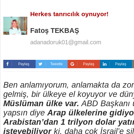
Herkes tanrıcılık oynuyor!
Fatoş TEKBAŞ
adanadoruk01@gmail.com
Paylaş
Tweetle
Paylaş
Paylaş
Ben anlamıyorum, anlamakta da zorla
gelmiş, bir ülkeye el koyuyor ve dün
Müslüman ülke var.
ABD Başkanı ü
yapsın diye
Arap ülkelerine gidiyo
Arabistan’dan 1 trilyon dolar yat
isteyebiliyor
ki, daha çok İsrail’e s