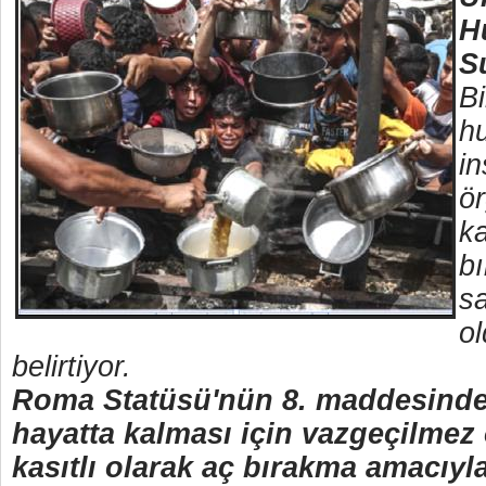
H
S
Bi
h
in
ör
ka
bı
s
o
belirtiyor.
Roma Statüsü'nün 8. maddesind
hayatta kalması için vazgeçilmez
kasıtlı olarak aç bırakma amacıyl