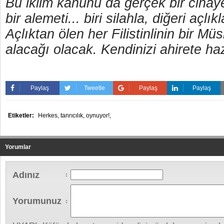
Bu iklim kanunu da gerçek bir cinay
bir alemeti... biri silahla, diğeri açlık
Açlıktan ölen her Filistinlinin bir M
alacağı olacak. Kendinizi ahirete ha
Paylaş
Tweetle
Paylaş
Paylaş
Etiketler:
Herkes,
tanrıcılık,
oynuyor!,
Yorumlar
Adınız
:
Yorumunuz
: