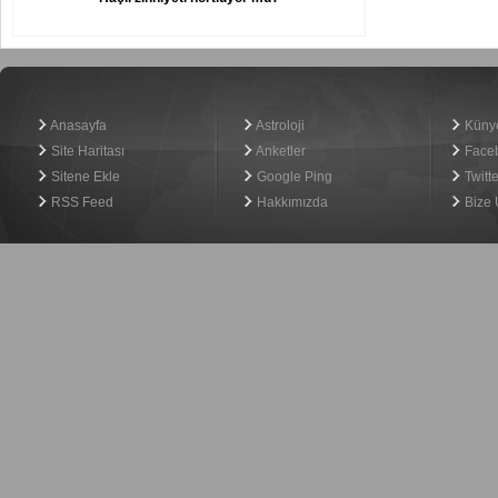
Haber Yazılımı
Anasayfa
Astroloji
Küny
Site Haritası
Anketler
Face
Sitene Ekle
Google Ping
Twitte
RSS Feed
Hakkımızda
Bize 