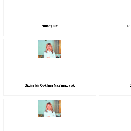
Yumoş'um
Dü
Bizim bir Gökhan Naz’ımız yok