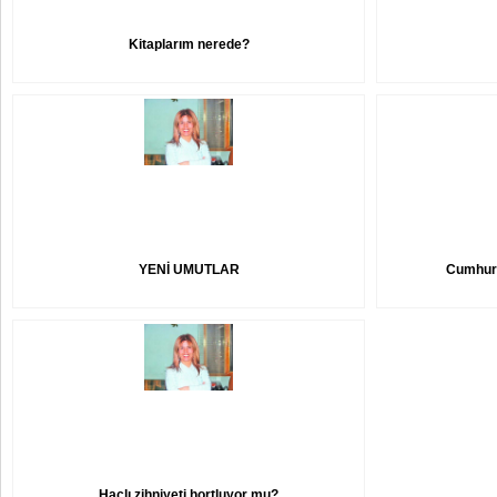
Kitaplarım nerede?
YENİ UMUTLAR
Cumhurb
Haçlı zihniyeti hortluyor mu?