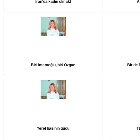
İran'da kadın olmak!
A
Biri İmamoğlu, biri Özgan
Bir de 
Yerel basının gücü
T