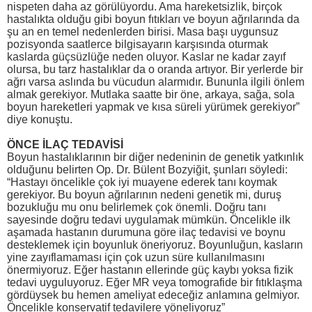
nispeten daha az görülüyordu. Ama hareketsizlik, birçok
hastalıkta olduğu gibi boyun fıtıkları ve boyun ağrılarında da
şu an en temel nedenlerden birisi. Masa başı uygunsuz
pozisyonda saatlerce bilgisayarın karşısında oturmak
kaslarda güçsüzlüğe neden oluyor. Kaslar ne kadar zayıf
olursa, bu tarz hastalıklar da o oranda artıyor. Bir yerlerde bir
ağrı varsa aslında bu vücudun alarmıdır. Bununla ilgili önlem
almak gerekiyor. Mutlaka saatte bir öne, arkaya, sağa, sola
boyun hareketleri yapmak ve kısa süreli yürümek gerekiyor”
diye konuştu.
ÖNCE İLAÇ TEDAVİSİ
Boyun hastalıklarının bir diğer nedeninin de genetik yatkınlık
olduğunu belirten Op. Dr. Bülent Bozyiğit, şunları söyledi:
“Hastayı öncelikle çok iyi muayene ederek tanı koymak
gerekiyor. Bu boyun ağrılarının nedeni genetik mi, duruş
bozukluğu mu onu belirlemek çok önemli. Doğru tanı
sayesinde doğru tedavi uygulamak mümkün. Öncelikle ilk
aşamada hastanın durumuna göre ilaç tedavisi ve boynu
desteklemek için boyunluk öneriyoruz. Boyunluğun, kasların
yine zayıflamaması için çok uzun süre kullanılmasını
önermiyoruz. Eğer hastanın ellerinde güç kaybı yoksa fizik
tedavi uyguluyoruz. Eğer MR veya tomografide bir fıtıklaşma
gördüysek bu hemen ameliyat edeceğiz anlamına gelmiyor.
Öncelikle konservatif tedavilere yöneliyoruz”