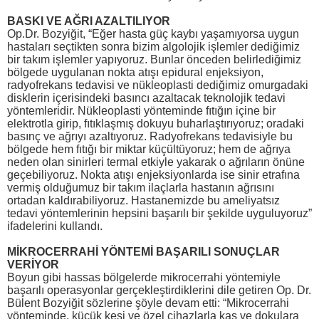
BASKI VE AĞRI AZALTILIYOR
Op.Dr. Bozyiğit, “Eğer hasta güç kaybı yaşamıyorsa uygun
hastaları seçtikten sonra bizim algolojik işlemler dediğimiz
bir takım işlemler yapıyoruz. Bunlar önceden belirlediğimiz
bölgede uygulanan nokta atışı epidural enjeksiyon,
radyofrekans tedavisi ve nükleoplasti dediğimiz omurgadaki
disklerin içerisindeki basıncı azaltacak teknolojik tedavi
yöntemleridir. Nükleoplasti yönteminde fıtığın içine bir
elektrotla girip, fıtıklaşmış dokuyu buharlaştırıyoruz; oradaki
basınç ve ağrıyı azaltıyoruz. Radyofrekans tedavisiyle bu
bölgede hem fıtığı bir miktar küçültüyoruz; hem de ağrıya
neden olan sinirleri termal etkiyle yakarak o ağrıların önüne
geçebiliyoruz. Nokta atışı enjeksiyonlarda ise sinir etrafına
vermiş olduğumuz bir takım ilaçlarla hastanın ağrısını
ortadan kaldırabiliyoruz. Hastanemizde bu ameliyatsız
tedavi yöntemlerinin hepsini başarılı bir şekilde uyguluyoruz”
ifadelerini kullandı.
MİKROCERRAHİ YÖNTEMİ BAŞARILI SONUÇLAR
VERİYOR
Boyun gibi hassas bölgelerde mikrocerrahi yöntemiyle
başarılı operasyonlar gerçekleştirdiklerini dile getiren Op. Dr.
Bülent Bozyiğit sözlerine şöyle devam etti: “Mikrocerrahi
yönteminde, küçük kesi ve özel cihazlarla kas ve dokulara