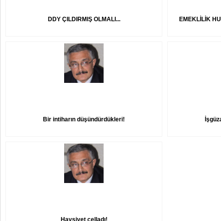
DDY ÇILDIRMIŞ OLMALI...
EMEKLİLİK 
Bir intiharın düşündürdükleri!
İşgüz
Haysiyet celladı!