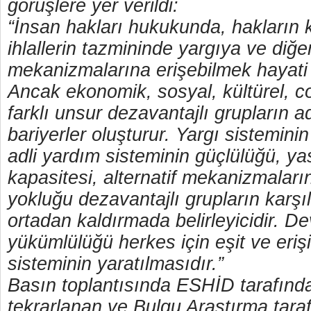
görüşlere yer verildi:
“İnsan hakları hukukunda, hakların
ihlallerin tazmininde yargıya ve diğ
mekanizmalarına erişebilmek hayati
Ancak ekonomik, sosyal, kültürel, co
farklı unsur dezavantajlı grupların a
bariyerler oluşturur. Yargı sistemini
adli yardım sisteminin güçlülüğü, ya
kapasitesi, alternatif mekanizmaları
yokluğu dezavantajlı grupların karşıla
ortadan kaldırmada belirleyicidir. Dev
yükümlülüğü herkes için eşit ve erişil
sisteminin yaratılmasıdır.”
Basın toplantısında ESHİD tarafından
tekrarlanan ve Bulgu Araştırma tara