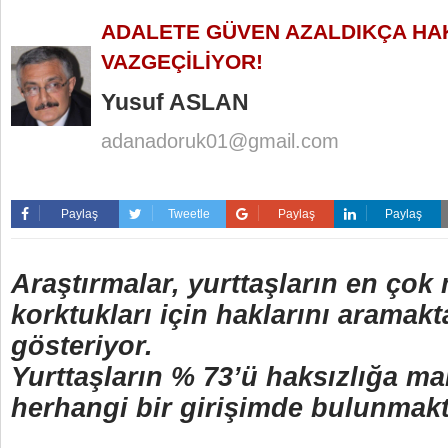
ADALETE GÜVEN AZALDIKÇA H
VAZGEÇİLİYOR!
Yusuf ASLAN
adanadoruk01@gmail.com
Paylaş
Tweetle
Paylaş
Paylaş
Araştırmalar, yurttaşların en çok
korktukları için haklarını aramakt
gösteriyor.
Yurttaşların % 73’ü haksızlığa ma
herhangi bir girişimde bulunmakt