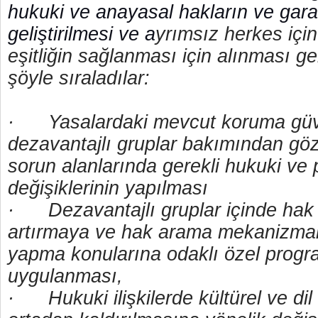
hukuki ve anayasal hakların ve garan
geliştirilmesi ve a
yrımsız herkes içi
eşitliğin sağlanması için alınması g
şöyle sıraladılar:
·
Yasalardaki mevcut koruma güv
dezavantajlı gruplar bakımından göz
sorun alanlarında gerekli hukuki ve p
değişiklerinin yapılması
·
Dezavantajlı gruplar içinde hak 
artırmaya ve hak arama mekanizmal
yapma konularına odaklı özel progr
uygulanması,
·
Hukuki ilişkilerde kültürel ve dil