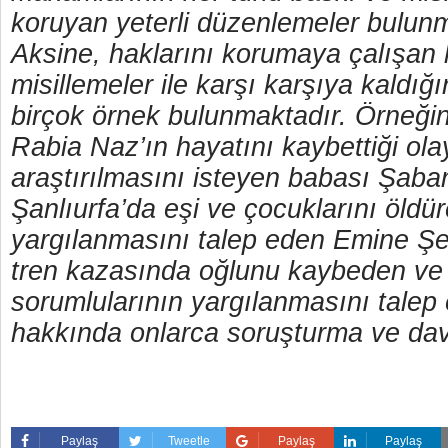
koruyan yeterli düzenlemeler bulun
Aksine, haklarını korumaya çalışan k
misillemeler ile karşı karşıya kaldığ
birçok örnek bulunmaktadır. Örneğin
Rabia Naz’ın hayatını kaybettiği ola
araştırılmasını isteyen babası Şab
Şanlıurfa’da eşi ve çocuklarını öldüre
yargılanmasını talep eden Emine Ş
tren kazasında oğlunu kaybeden ve
sorumlularının yargılanmasını tale
hakkında onlarca soruşturma ve dav
Paylaş
Tweetle
Paylaş
Paylaş