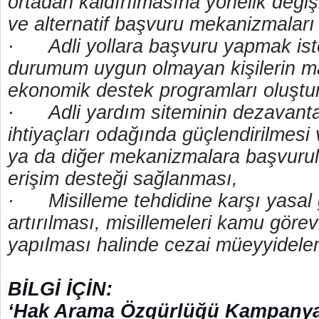
ortadan kaldırılmasına yönelik değiş
ve alternatif başvuru mekanizmaları
·
Adli yollara başvuru yapmak is
durumum uygun olmayan kişilerin mas
ekonomik destek programları oluştu
·
Adli yardım siteminin dezavantaj
ihtiyaçları odağında güçlendirilmes
ya da diğer mekanizmalara başvurul
erişim desteği sağlanması,
·
Misilleme tehdidine karşı yasal
artırılması, misillemeleri kamu görevl
yapılması halinde cezai müeyyideleri
BİLGİ İÇİN:
‘Hak Arama Özgürlüğü Kampanyas