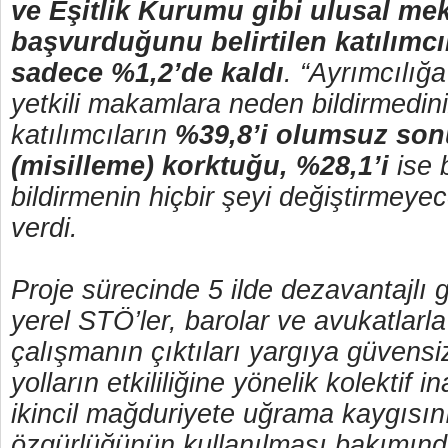
ve Eşitlik Kurumu gibi ulusal me
başvurduğunu belirtilen katılımcıl
sadece %1,2’de kaldı
. “Ayrımcılığa
yetkili makamlara neden bildirmedin
katılımcıların
%39,8’i olumsuz son
(misilleme) korktuğu, %28,1’i
ise 
bildirmenin hiçbir şeyi değiştirmeye
verdi.
Proje sürecinde 5 ilde dezavantajlı g
yerel STÖ’ler, barolar ve avukatlarla 
çalışmanın çıktıları yargıya güvensiz
yolların etkililiğine yönelik kolektif i
ikincil mağduriyete uğrama kaygısı
özgürlüğünün kullanılması bakımınd