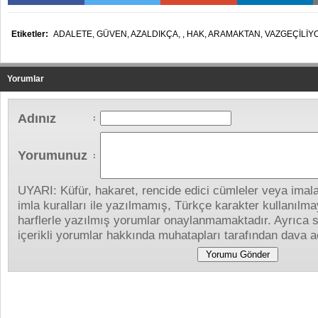
Etiketler:
ADALETE,
GÜVEN,
AZALDIKÇA,
,
HAK,
ARAMAKTAN,
VAZGEÇİLİYO
Yorumlar
Adınız
:
Yorumunuz
:
UYARI: Küfür, hakaret, rencide edici cümleler veya imalar
imla kuralları ile yazılmamış, Türkçe karakter kullanıl
harflerle yazılmış yorumlar onaylanmamaktadır. Ayrıca s
içerikli yorumlar hakkında muhatapları tarafından dava aç
Yapılan Yorumlar