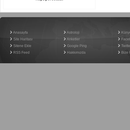
Haber Yazılımı
Anasayfa
Astroloji
Küny
Site Haritası
Anketler
Face
Sitene Ekle
Google Ping
Twitte
RSS Feed
Hakkımızda
Bize 