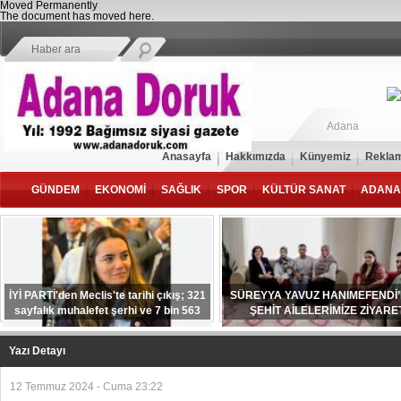
Moved Permanently
The document has moved
here
.
Adana
Anasayfa
Hakkımızda
Künyemiz
Reklam
GÜNDEM
EKONOMİ
SAĞLIK
SPOR
KÜLTÜR SANAT
ADANA
İYİ PARTİ'den Meclis'te tarihi çıkış; 321
SÜREYYA YAVUZ HANIMEFENDİ
sayfalık muhalefet şerhi ve 7 bin 563
ŞEHİT AİLELERİMİZE ZİYARE
şehidin adı kayıtlarda
Yazı Detayı
12 Temmuz 2024 - Cuma 23:22