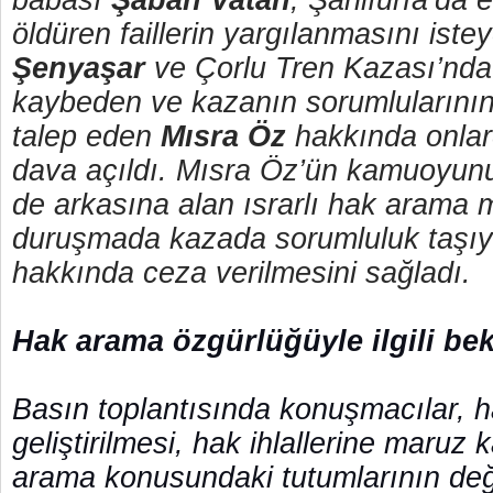
babası
Şaban Vatan
, Şanlıurfa’da 
öldüren faillerin yargılanmasını ist
Şenyaşar
ve Çorlu Tren Kazası’nda
kaybeden ve kazanın sorumlularının
talep eden
Mısra Öz
hakkında onlar
dava açıldı. Mısra Öz’ün kamuoyun
de arkasına alan ısrarlı hak arama 
duruşmada kazada sorumluluk taşıya
hakkında ceza verilmesini sağladı.
Hak arama özgürlüğüyle ilgili bek
Basın toplantısında konuşmacılar, ha
geliştirilmesi, hak ihlallerine maruz 
arama konusundaki tutumlarının deği