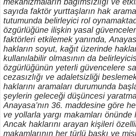
mekanizmaların bağımsızlığı ve etkili
sayıda faktör yurttaşların hak aramay
tutumunda belirleyici rol oynamakta
özgürlüğüne ilişkin yasal güvenceler
faktörleri etkilemek yanında, Anaya
hakların soyut, kağıt üzerinde hakla
kullanılabilir olmasının da belirleyic
özgürlüğünün yeterli güvencelere s
cezasızlığı ve adaletsizliği besleme
haklarını aramaları durumunda başl
şeylerin geleceği düşüncesi yaratma
Anayasa’nın 36. maddesine göre he
ve yollarla yargı makamları önünde h
Ancak haklarını arayan kişileri özell
makamlarının her türlü baskı ve mis