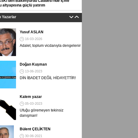
ASKİ'den Bakımyurdu Caddesi’nde içme
 altyapısına güçlü yatırım
tı Yazarlar
Yusuf ASLAN
16-03-2026
Adalet, toplum vicdanıyla dengelenir
Doğan Kuşman
13-06-2023
DİN İBADET DEĞİL HİDAYETTİR!
Kalem yazar
05-03-2023
Ufuğu göremeyen tekinsiz
danışman!
Bülent ÇELİKTEN
30-06-2021