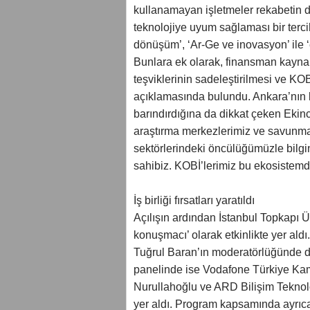
kullanamayan işletmeler rekabetin dı
teknolojiye uyum sağlaması bir tercih 
dönüşüm’, ‘Ar-Ge ve inovasyon’ ile ‘
Bunlara ek olarak, finansman kaynakl
teşviklerinin sadeleştirilmesi ve KOBİ
açıklamasında bulundu. Ankara’nın bu
barındırdığına da dikkat çeken Ekinc
araştırma merkezlerimiz ve savunma 
sektörlerindeki öncülüğümüzle bilgi
sahibiz. KOBİ’lerimiz bu ekosistemde
İş birliği fırsatları yaratıldı
Açılışın ardından İstanbul Topkapı Ü
konuşmacı’ olarak etkinlikte yer 
Tuğrul Baran’ın moderatörlüğünde d
panelinde ise Vodafone Türkiye Ka
Nurullahoğlu ve ARD Bilişim Teknol
yer aldı. Program kapsamında ayrıc