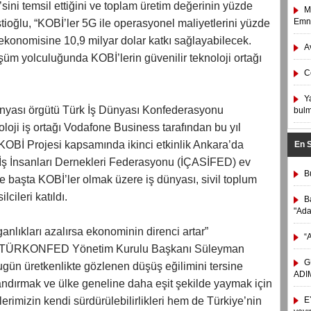
sini temsil ettiğini ve toplam üretim değerinin yüzde
M
Emni
tioğlu, “KOBİ’ler 5G ile operasyonel maliyetlerini yüzde
e ekonomisine 10,9 milyar dolar katkı sağlayabilecek.
A
m yolculuğunda KOBİ’lerin güvenilir teknoloji ortağı
C
Y
ünyası örgütü Türk İş Dünyası Konfederasyonu
bulm
ji iş ortağı Vodafone Business tarafından bu yıl
 KOBİ Projesi kapsamında ikinci etkinlik Ankara’da
En 
 İş İnsanları Dernekleri Federasyonu (İÇASİFED) ev
B
ğe başta KOBİ’ler olmak üzere iş dünyası, sivil toplum
lcileri katıldı.
B
"Ad
nlıkları azalırsa ekonominin direnci artar”
“
pan TÜRKONFED Yönetim Kurulu Başkanı Süleyman
G
gün üretkenlikte gözlenen düşüş eğilimini tersine
ADIM
dırmak ve ülke geneline daha eşit şekilde yaymak için
erimizin kendi sürdürülebilirlikleri hem de Türkiye’nin
E