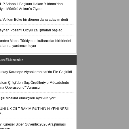
HP Adana İl Başkanı Hakan Yıldırım’dan
yet Müdürü Arıkan’a Ziyaret
v. Volkan Böke bir dönem daha adayım dedi
eyhan Pozantı Otoyul çalışmaları başladı
andex Maps, Türkiye’de kullanıcılar birbirlerini
alarına yardımcı oluyor
Son Eklenenler
urkay Karatepe Afyonkarahisar'da Ele Geçirildi
akan Çiftçi’den Suç Örgütleriyle Mücadelede
ana Operasyonu" Vurgusu
Aşırı sıcaklar emekçileri ayrı vuruyor”
ÜNLÜK CİLT BAKIM RUTİNİNİN YENİ NESİL
I:
Y Küresel Siber Güvenlik 2026 Araştırması