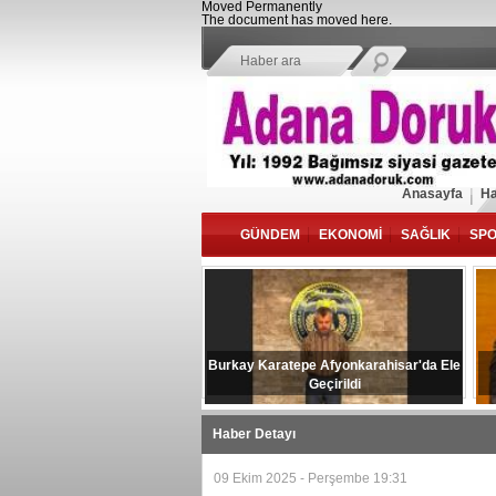
Moved Permanently
The document has moved
here
.
Anasayfa
Ha
GÜNDEM
EKONOMİ
SAĞLIK
SP
Burkay Karatepe Afyonkarahisar'da Ele
Geçirildi
Haber Detayı
09 Ekim 2025 - Perşembe 19:31