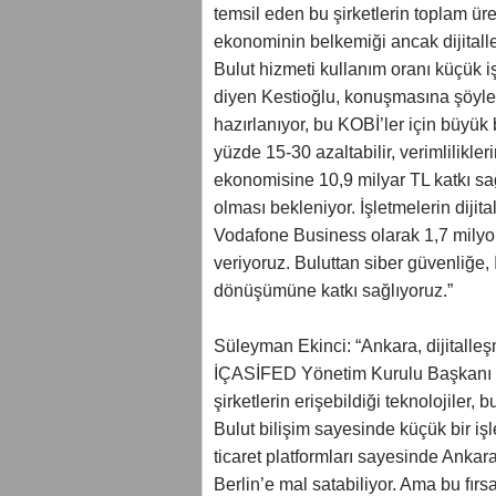
temsil eden bu şirketlerin toplam ür
ekonominin belkemiği ancak dijital
Bulut hizmeti kullanım oranı küçük i
diyen Kestioğlu, konuşmasına şöyle 
hazırlanıyor, bu KOBİ’ler için büyük 
yüzde 15-30 azaltabilir, verimlilikleri
ekonomisine 10,9 milyar TL katkı sağ
olması bekleniyor. İşletmelerin dijit
Vodafone Business olarak 1,7 milyon
veriyoruz. Buluttan siber güvenliğe, 
dönüşümüne katkı sağlıyoruz.”
Süleyman Ekinci: “Ankara, dijitalleş
İÇASİFED Yönetim Kurulu Başkanı 
şirketlerin erişebildiği teknolojiler,
Bulut bilişim sayesinde küçük bir işl
ticaret platformları sayesinde Ankar
Berlin’e mal satabiliyor. Ama bu fırsa