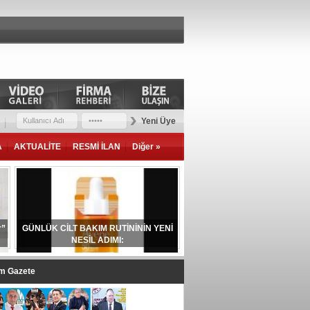
Yeni Üye
A
AKTUALİTE
RESMİ İLAN
Diğer »
r”
GÜNLÜK CİLT BAKIM RUTİNİNİN YENİ
NESİL ADIMI:
im Gazete