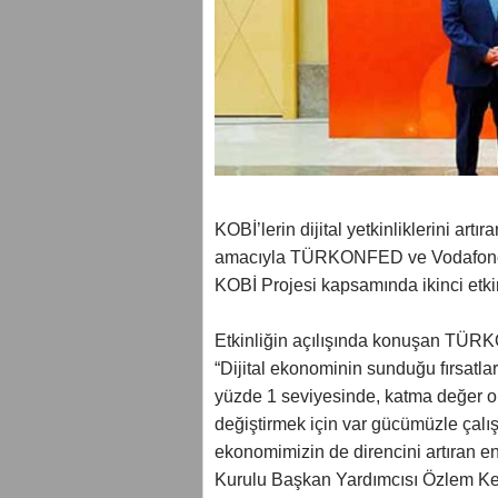
KOBİ’lerin dijital yetkinliklerini art
amacıyla TÜRKONFED ve Vodafone B
KOBİ Projesi kapsamında ikinci etki
Etkinliğin açılışında konuşan T
“Dijital ekonominin sunduğu fırsatl
yüzde 1 seviyesinde, katma değer or
değiştirmek için var gücümüzle çalış
ekonomimizin de direncini artıran en
Kurulu Başkan Yardımcısı Özlem Kest