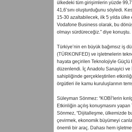
ülkedeki tüm girişimlerin yüzde 99,7’
41,6’sını oluşturduğunu söyledi. Kes
15-30 azaltabilecek, ilk 5 yılda ülk
Vodafone Business olarak, bu dönüşü
olmayı sürdüreceğiz.” diye konuştu.
Türkiye’nin en büyük bağımsız iş d
(TÜRKONFED) ve işletmelerin teknolo
hayata geçirilen Teknolojiyle Güçlü
düzenlendi. İç Anadolu Sanayici ve
sahipliğinde gerçekleştirilen etkinli
örgütleri ile kamu kuruluşlarının temsi
Süleyman Sönmez: “KOBİ’lerin kırılga
Etkinliğin açılış konuşmasını ya
Sönmez, “Dijitalleşme, ülkemizde bu
çevirmek, ekonomik büyümeyi canlan
önemli bir araç. Dahası hem işletmel