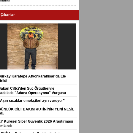
mlandı
 Çıkanlar
Burkay Karatepe Afyonkarahisar'da Ele
rildi
Bakan Çiftçi’den Suç Örgütleriyle
adelede "Adana Operasyonu" Vurgusu
Aşırı sıcaklar emekçileri ayrı vuruyor”
GÜNLÜK CİLT BAKIM RUTİNİNİN YENİ NESİL
MI:
EY Küresel Siber Güvenlik 2026 Araştırması
ımlandı