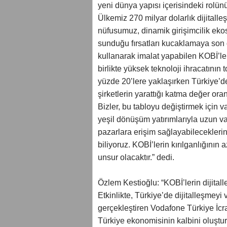
yeni dünya yapısı içerisindeki rolün
Ülkemiz 270 milyar dolarlık dijitall
nüfusumuz, dinamik girişimcilik ekos
sunduğu fırsatları kucaklamaya son
kullanarak imalat yapabilen KOBİ’le
birlikte yüksek teknoloji ihracatının
yüzde 20’lere yaklaşırken Türkiye’d
şirketlerin yarattığı katma değer ora
Bizler, bu tabloyu değiştirmek için 
yeşil dönüşüm yatırımlarıyla uzun vad
pazarlara erişim sağlayabileceklerini,
biliyoruz. KOBİ’lerin kırılganlığının
unsur olacaktır.” dedi.
Özlem Kestioğlu: “KOBİ’lerin dijital
Etkinlikte, Türkiye’de dijitalleşmeyi
gerçekleştiren Vodafone Türkiye İcr
Türkiye ekonomisinin kalbini oluştur