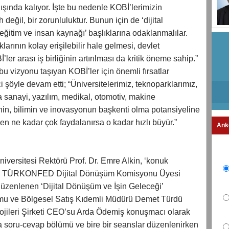
şında kalıyor. İşte bu nedenle KOBİ’lerimizin
değil, bir zorunluluktur. Bunun için de ‘dijital
eğitim ve insan kaynağı’ başlıklarına odaklanmalılar.
arının kolay erişilebilir hale gelmesi, devlet
’ler arası iş birliğinin artırılması da kritik öneme sahip.”
 vizyonu taşıyan KOBİ’ler için önemli fırsatlar
i şöyle devam etti; “Üniversitelerimiz, teknoparklarımız,
sanayi, yazılım, medikal, otomotiv, makine
nin, bilimin ve inovasyonun başkenti olma potansiyeline
n ne kadar çok faydalanırsa o kadar hızlı büyür.”
Ank
niversitesi Rektörü Prof. Dr. Emre Alkin, ‘konuk
aldı. TÜRKONFED Dijital Dönüşüm Komisyonu Üyesi
üzenlenen ‘Dijital Dönüşüm ve İşin Geleceği’
mu ve Bölgesel Satış Kıdemli Müdürü Demet Türdü
ojileri Şirketi CEO’su Arda Ödemiş konuşmacı olarak
a soru-cevap bölümü ve bire bir seanslar düzenlenirken