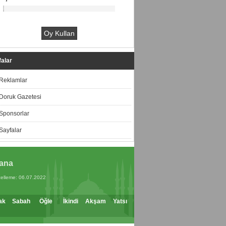
alar
Reklamlar
Doruk Gazetesi
Sponsorlar
Sayfalar
ana
elleme: 06.07.2022
ak
Sabah
Öğle
İkindi
Akşam
Yatsı