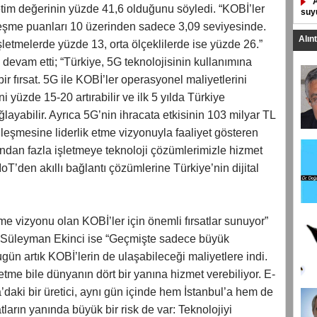
etim değerinin yüzde 41,6 olduğunu söyledi. “KOBİ’ler
suyu
leşme puanları 10 üzerinden sadece 3,09 seviyesinde.
Alın
şletmelerde yüzde 13, orta ölçeklilerde ise yüzde 26.”
devam etti; “Türkiye, 5G teknolojisinin kullanımına
bir fırsat. 5G ile KOBİ’ler operasyonel maliyetlerini
ni yüzde 15-20 artırabilir ve ilk 5 yılda Türkiye
layabilir. Ayrıca 5G’nin ihracata etkisinin 103 milyar TL
alleşmesine liderlik etme vizyonuyla faaliyet gösteren
dan fazla işletmeye teknoloji çözümlerimizle hizmet
IoT’den akıllı bağlantı çözümlerine Türkiye’nin dijital
me vizyonu olan KOBİ’ler için önemli fırsatlar sunuyor”
Süleyman Ekinci ise “Geçmişte sadece büyük
 bugün artık KOBİ’lerin de ulaşabileceği maliyetlere indi.
etme bile dünyanın dört bir yanına hizmet verebiliyor. E-
a’daki bir üretici, aynı gün içinde hem İstanbul’a hem de
tların yanında büyük bir risk de var: Teknolojiyi