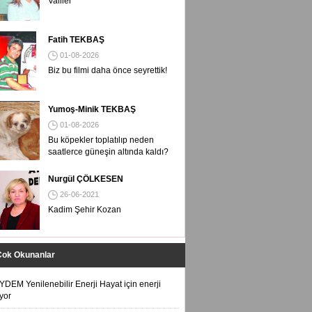
Valiler
Fatih TEKBAŞ
01-08-2026
Biz bu filmi daha önce seyrettik!
Yumoş-Minik TEKBAŞ
01-08-2026
Bu köpekler toplatılıp neden
saatlerce güneşin altında kaldı?
Nurgül ÇÖLKESEN
26-06-2021
Kadim Şehir Kozan
Çok Okunanlar
YDEM Yenilenebilir Enerji Hayat için enerji
iyor