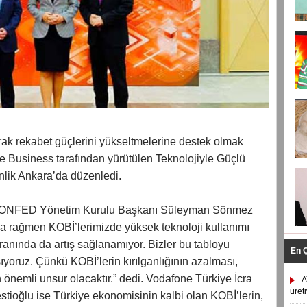
ırarak rekabet güçlerini yükseltmelerine destek olmak
usiness tarafından yürütülen Teknolojiyle Güçlü
nlik Ankara’da düzenledi.
ÜRKONFED Yönetim Kurulu Başkanı Süleyman Sönmez
ara rağmen KOBİ’lerimizde yüksek teknoloji kullanımı
anında da artış sağlanamıyor. Bizler bu tabloyu
En 
ıyoruz. Çünkü KOBİ’lerin kırılganlığının azalması,
 önemli unsur olacaktır.” dedi. Vodafone Türkiye İcra
A
üret
ioğlu ise Türkiye ekonomisinin kalbi olan KOBİ’lerin,