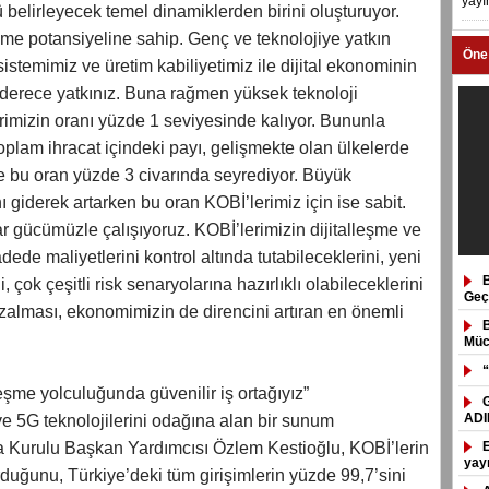
yayı
ü belirleyecek temel dinamiklerden birini oluşturuyor.
eşme potansiyeline sahip. Genç ve teknolojiye yatkın
Öne
istemimiz ve üretim kabiliyetimiz ile dijital ekonominin
 derece yatkınız. Buna rağmen yüksek teknoloji
rimizin oranı yüzde 1 seviyesinde kalıyor. Bununla
 toplam ihracat içindeki payı, gelişmekte olan ülkelerde
e bu oran yüzde 3 civarında seyrediyor. Büyük
nı giderek artarken bu oran KOBİ’lerimiz için ise sabit.
var gücümüzle çalışıyoruz. KOBİ’lerimizin dijitalleşme ve
ede maliyetlerini kontrol altında tutabileceklerini, yeni
 çok çeşitli risk senaryolarına hazırlıklı olabileceklerini
Geçi
 azalması, ekonomimizin de direncini artıran en önemli
Müc
“
leşme yolculuğunda güvenilir iş ortağıyız”
ADI
 ve 5G teknolojilerini odağına alan bir sunum
a Kurulu Başkan Yardımcısı Özlem Kestioğlu, KOBİ’lerin
yay
duğunu, Türkiye’deki tüm girişimlerin yüzde 99,7’sini