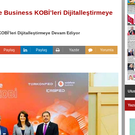
usiness KOBİ’leri Dijitalleştirmeye
İ’leri Dijitalleştirmeye Devam Ediyor
Paylaş
Paylaş
Yazdır
Yorumla
Ulus
Yaza