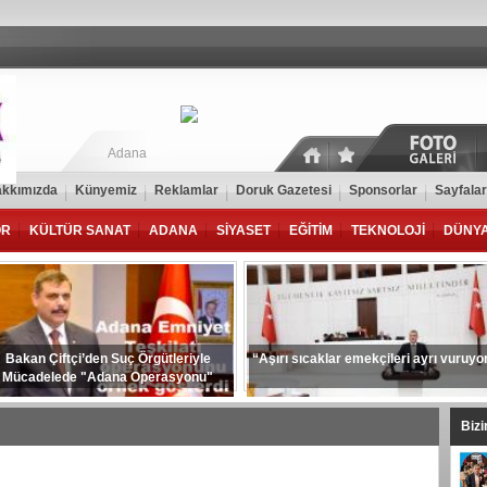
Adana
kkımızda
Künyemiz
Reklamlar
Doruk Gazetesi
Sponsorlar
Sayfalar
OR
KÜLTÜR SANAT
ADANA
SİYASET
EĞİTİM
TEKNOLOJİ
DÜNY
Bakan Çiftçi’den Suç Örgütleriyle
“Aşırı sıcaklar emekçileri ayrı vuruyo
Mücadelede "Adana Operasyonu"
Vurgusu
Biz