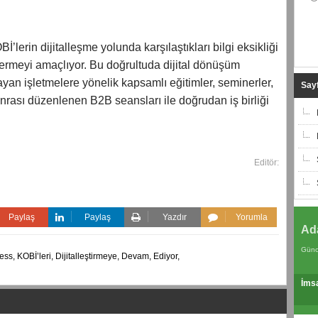
’lerin dijitalleşme yolunda karşılaştıkları bilgi eksikliği
idermeyi amaçlıyor. Bu doğrultuda dijital dönüşüm
yan işletmelere yönelik kapsamlı eğitimler, seminerler,
Sayf
onrası düzenlenen B2B seansları ile doğrudan iş birliği
Editör:
Paylaş
Paylaş
Yazdır
Yorumla
Ad
Günc
ess,
KOBİ’leri,
Dijitalleştirmeye,
Devam,
Ediyor,
İms