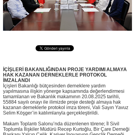
İÇİŞLERİ BAKANLIĞINDAN PROJE YARDIMI ALMAYA
HAK KAZANAN DERNEKLERLE PROTOKOL
İMZALANDI
İçişleri Bakanlığı bütçesinden derneklere yardım
yapılmasına ilişkin yönerge kapsamında değerlendirmesi
tamamlanan ve Bakanlık makamının 20.08.2025 tarihli,
55884 sayılı onayı ile ilimizde proje desteği almaya hak
kazanan derneklerle protokol imza töreni, Vali Sayın Yavuz
Selim Köşger’in katılımlarıyla gerçekleştirildi.
Makam Toplantı Salonu’nda düzenlenen törene; İl Sivil
Toplumla İlişkiler Müdürü Recep Kurtoğlu, Bir Çare Derneği
Başkanı Yalçın Çelik, Kariyer İnovasyon Gençlik Derneği