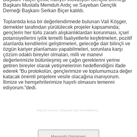
Başkanı Mustafa Memduh Ardıç ve Sayeban Gençlik
Derneği Başkanı Serkan Biçer katıldı.
Toplantıda kısa bir değerlendirmede bulunan Vali Köşger,
dernekler tarafından yürütülecek projeler kapsamında;
gençlerin her türlü zararlı alışkanlıklardan korunması, içsel
potansiyellerini iyilik temelli faaliyetlerle keşfetmeleri, pozitif
alanlarda kendilerini geliştirmeleri, geleceğe dair bilinçli ve
özgün kariyer planlaması yapabilmeleri, sorunlara karşı
çözüm odaklı bireyler olmaları, milli ve manevi
değerlerimizle bütünleşmiş ve çağın gereklerini yerine
getiren bireyler olarak yetişmelerinin hedeflendiğini ifade
ederek “Bu protokolün, gençlerimize ve toplumumuza değer
katacak önemli projelere vesile olacağına inanıyorum.
İlimize ve hemşehrilerimize hayırlı olmasını temenni
ediyorum.”dedi.
Sağ üst butonu tıklayarak geri dönebilirsiniz...