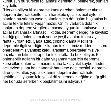
kuruluşun bu süreçte rol alması gerektiğini belirterek, şunları
kaydetti:
"Herkes biliyor ki, depreme karşı gereken önlemler alınsa,
deprem dirençli kentler için harekete geçilse, acil eylem
planları hazırlanıp yaşam alanları için dönüşüm başlatılsa bu
acılar tekrar tekrar yaşanmazdı. On milyarlarca dolarlık
toplanan deprem vergileri amacına uygun kullanılsaydı bu
acılar katlanarak artmazdı. İktidar, deprem gerçeğine kayıtsız
kaldığı gibi önlem almak yerine yeşil alanları imara açıp
ranta kurban etti. Çabaladık, çırpındık ama Meclis'te
depremle ilgili verdiğimiz kanun tekliflerimiz reddedildi, soru
önergelerimiz yanıtsız kaldı, araştırma önergelerimiz ve
hazırlanan bilimsel raporlar tozlu raflarda bekletiliyor. Biz
önlenebilir acıların bir daha yaşanmaması için depreme
karşı etkin önlem alınmasını, daha fazla vakit kaybetmeden
acil eylem planı hazırlanarak harekete geçilmesini, deprem
dirençli kentler, yapı stoklarının deprem dirençli hale
getirilmesi, yaşam için yasal düzenlemeler, eğitim atağı gibi
her konuda seferberlik başlatılmasını istiyoruz."
Sağ üst butonu tıklayarak geri dönebilirsiniz...