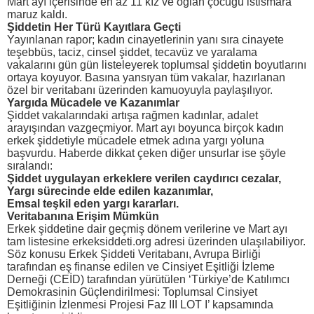
Mart ayı içerisinde en az 11 kız ve oğlan çocuğu istismara
maruz kaldı.
Şiddetin Her Türü Kayıtlara Geçti
Yayınlanan rapor; kadın cinayetlerinin yanı sıra cinayete
teşebbüs, taciz, cinsel şiddet, tecavüz ve yaralama
vakalarını gün gün listeleyerek toplumsal şiddetin boyutlarını
ortaya koyuyor. Basına yansıyan tüm vakalar, hazırlanan
özel bir veritabanı üzerinden kamuoyuyla paylaşılıyor.
Yargıda Mücadele ve Kazanımlar
Şiddet vakalarındaki artışa rağmen kadınlar, adalet
arayışından vazgeçmiyor. Mart ayı boyunca birçok kadın
erkek şiddetiyle mücadele etmek adına yargı yoluna
başvurdu. Haberde dikkat çeken diğer unsurlar ise şöyle
sıralandı:
Şiddet uygulayan erkeklere verilen caydırıcı cezalar,
Yargı sürecinde elde edilen kazanımlar,
Emsal teşkil eden yargı kararları.
Veritabanına Erişim Mümkün
Erkek şiddetine dair geçmiş dönem verilerine ve Mart ayı
tam listesine erkeksiddeti.org adresi üzerinden ulaşılabiliyor.
Söz konusu Erkek Şiddeti Veritabanı, Avrupa Birliği
tarafından eş finanse edilen ve Cinsiyet Eşitliği İzleme
Derneği (CEİD) tarafından yürütülen ‘Türkiye’de Katılımcı
Demokrasinin Güçlendirilmesi: Toplumsal Cinsiyet
Eşitliğinin İzlenmesi Projesi Faz III LOT I’ kapsamında