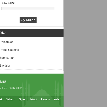
Çok Güzel
alar
Reklamlar
Doruk Gazetesi
Sponsorlar
Sayfalar
ana
elleme: 06.07.2022
ak
Sabah
Öğle
İkindi
Akşam
Yatsı