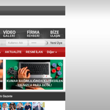
Yeni Üye
A
AKTUALİTE
RESMİ İLAN
Diğer »
ve
KUMAR BAĞIMLILIĞINDA KAYBEDİLEN
YALNIZCA PARA DEĞİL!
im Gazete