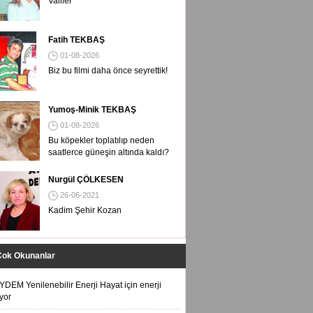
Valiler
Fatih TEKBAŞ
01-08-2026
Biz bu filmi daha önce seyrettik!
Yumoş-Minik TEKBAŞ
01-08-2026
Bu köpekler toplatılıp neden
saatlerce güneşin altında kaldı?
Nurgül ÇÖLKESEN
26-06-2021
Kadim Şehir Kozan
Çok Okunanlar
YDEM Yenilenebilir Enerji Hayat için enerji
iyor