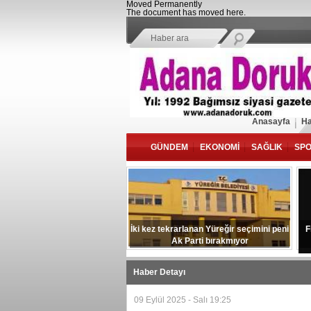
Moved Permanently
The document has moved
here
.
Anasayfa
Ha
GÜNDEM
EKONOMİ
SAĞLIK
SP
İki kez tekrarlanan Yüreğir seçimini peni
F
Ak Parti bırakmıyor
Haber Detayı
09 Eylül 2025 - Salı 19:25