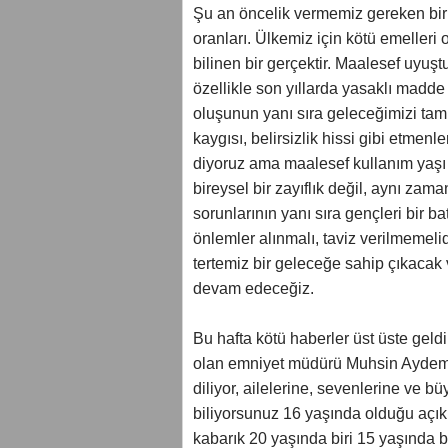
Şu an öncelik vermemiz gereken bir 
oranları. Ülkemiz için kötü emelleri
bilinen bir gerçektir. Maalesef uyuşt
özellikle son yıllarda yasaklı madde 
oluşunun yanı sıra geleceğimizi tam 
kaygısı, belirsizlik hissi gibi etmenl
diyoruz ama maalesef kullanım yaşı
bireysel bir zayıflık değil, aynı zam
sorunlarının yanı sıra gençleri bir b
önlemler alınmalı, taviz verilmemelid
tertemiz bir geleceğe sahip çıkacak
devam edeceğiz.
Bu hafta kötü haberler üst üste geldi
olan emniyet müdürü Muhsin Aydemi
diliyor, ailelerine, sevenlerine ve b
biliyorsunuz 16 yaşında olduğu açı
kabarık 20 yaşında biri 15 yaşında b