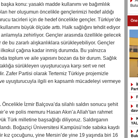
A
başka konu: yasaklı madde kullanımı ve bağımlılık
Bul
 olan her oluşumun öncelikle gençlerimizi hedef aldığı
urucu tacirleri için de hedef öncelikle gençler. Türkiye’de
Öne
kullanımı büyük ölçüde arttı. Halk sağlığını tehdit ediyor
anlamıyla zehirliyor. Gençler arasında özellikle gelecek
er de bu zararlı alışkanlıklara sürükleyebiliyor. Gençler
 ilkokul çağına kadar inmiş durumda. Bu yalnızca
anda toplum ve aile yapısını bozan da bir durum. Sağlık
ataklığa sürükleyen uyuşturucuya karşı sert ve net
ir. Zafer Partisi olarak Tertemiz Türkiye projemizle
 ve uyuşturucuyla ilgili en kapsamlı mücadeleyi vermeye
Part
F
. Öncelikle İzmir Balçova’da silahlı saldırı sonucu şehit
dave
r’e ve polis memuru Hasan Akın’a Allah’tan rahmet
üyük Türk milletine başsağlığı diliyoruz. Saldırganın
YAL
klandı. Boğaziçi Üniversitesi Kampüsü’nde sabıka kaydı
ir kız çocuğunu, yine Mersin’de yine 19 yaşında biri 16
Bul