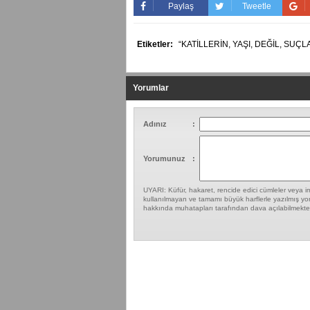
Paylaş
Tweetle
Etiketler:
“KATİLLERİN,
YAŞI,
DEĞİL,
SUÇLA
Yorumlar
Adınız
:
Yorumunuz
:
UYARI: Küfür, hakaret, rencide edici cümleler veya ima
kullanılmayan ve tamamı büyük harflerle yazılmış yor
hakkında muhatapları tarafından dava açılabilmekted
Yapılan Yorumlar