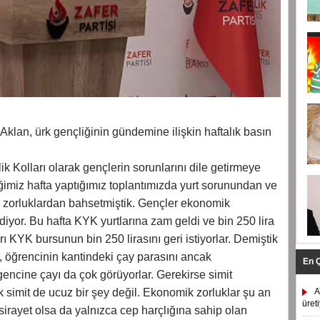
lan, ürk gençliğinin gündemine ilişkin haftalık basın
k Kolları olarak gençlerin sorunlarını dile getirmeye
ğimiz hafta yaptığımız toplantımızda yurt sorunundan ve
zorluklardan bahsetmiştik. Gençler ekonomik
iyor. Bu hafta KYK yurtlarına zam geldi ve bin 250 lira
rı KYK bursunun bin 250 lirasını geri istiyorlar. Demiştik
r, öğrencinin kantindeki çay parasını ancak
En 
 gencine çayı da çok görüyorlar. Gerekirse simit
ık simit de ucuz bir şey değil. Ekonomik zorluklar şu an
A
üret
irayet olsa da yalnızca cep harçlığına sahip olan