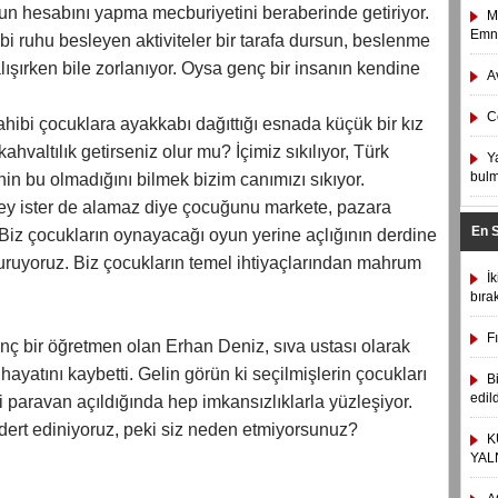
uşun hesabını yapma mecburiyetini beraberinde getiriyor.
M
Emni
ibi ruhu besleyen aktiviteler bir tarafa dursun, beslenme
alışırken bile zorlanıyor. Oysa genç bir insanın kendine
A
C
sahibi çocuklara ayakkabı dağıttığı esnada küçük bir kız
hvaltılık getirseniz olur mu? İçimiz sıkılıyor, Türk
Y
bulm
in bu olmadığını bilmek bizim canımızı sıkıyor.
şey ister de alamaz diye çocuğunu markete, pazara
En 
 Biz çocukların oynayacağı oyun yerine açlığının derdine
kuruyoruz. Biz çocukların temel ihtiyaçlarından mahrum
İ
bıra
F
ç bir öğretmen olan Erhan Deniz, sıva ustası olarak
 hayatını kaybetti. Gelin görün ki seçilmişlerin çocukları
B
edild
 paravan açıldığında hep imkansızlıklarla yüzleşiyor.
 dert ediniyoruz, peki siz neden etmiyorsunuz?
K
YAL