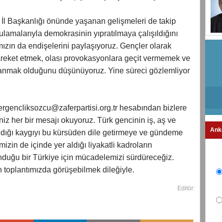
l İl Başkanlığı önünde yaşanan gelişmeleri de takip
amalarıyla demokrasinin yıpratılmaya çalışıldığını
ızın da endişelerini paylaşıyoruz. Gençler olarak
eket etmek, olası provokasyonlara geçit vermemek ve
avranmak olduğunu düşünüyoruz. Yine süreci gözlemliyor
fergencliksozcu@zaferpartisi.org.tr hesabından bizlere
iniz her bir mesajı okuyoruz. Türk gencinin iş, aş ve
Ank
ıdığı kaygıyı bu kürsüden dile getirmeye ve gündeme
in de içinde yer aldığı liyakatli kadroların
lunduğu bir Türkiye için mücadelemizi sürdüreceğiz.
n toplantımızda görüşebilmek dileğiyle.
Editör: