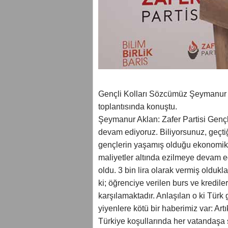
Gençli Kolları Sözcümüz Şeymanur Ak
toplantısında konuştu.
Şeymanur Aklan: Zafer Partisi Gençli
devam ediyoruz. Biliyorsunuz, geçti
gençlerin yaşamış olduğu ekonomik 
maliyetler altında ezilmeye devam ed
oldu. 3 bin lira olarak vermiş oldukla
ki; öğrenciye verilen burs ve kredile
karşılamaktadır. Anlaşılan o ki Türk
yiyenlere kötü bir haberimiz var: Art
Türkiye koşullarında her vatandaşa s