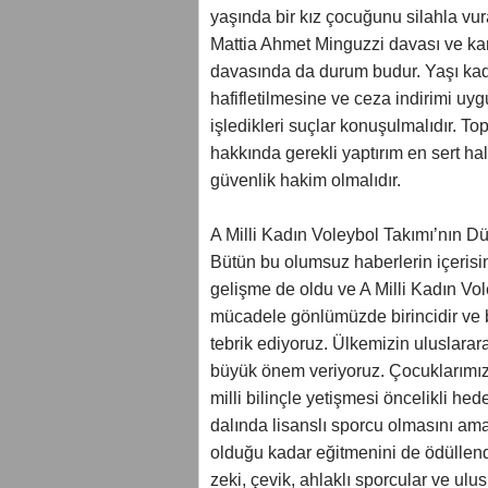
yaşında bir kız çocuğunu silahla v
Mattia Ahmet Minguzzi davası ve ka
davasında da durum budur. Yaşı kada
hafifletilmesine ve ceza indirimi uyg
işledikleri suçlar konuşulmalıdır. To
hakkında gerekli yaptırım en sert ha
güvenlik hakim olmalıdır.
A Milli Kadın Voleybol Takımı’nın Dün
Bütün bu olumsuz haberlerin içerisi
gelişme de oldu ve A Milli Kadın Vol
mücadele gönlümüzde birincidir ve b
tebrik ediyoruz. Ülkemizin uluslarara
büyük önem veriyoruz. Çocuklarımızın
milli bilinçle yetişmesi öncelikli he
dalında lisanslı sporcu olmasını ama
olduğu kadar eğitmenini de ödüllendi
zeki, çevik, ahlaklı sporcular ve ulu