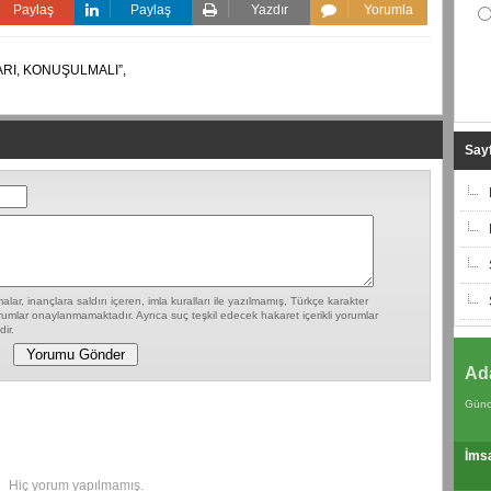
Paylaş
Paylaş
Yazdır
Yorumla
RI,
KONUŞULMALI”,
Sayf
lar, inançlara saldırı içeren, imla kuralları ile yazılmamış, Türkçe karakter
umlar onaylanmamaktadır. Ayrıca suç teşkil edecek hakaret içerikli yorumlar
ir.
Ad
Günc
İms
Hiç yorum yapılmamış.