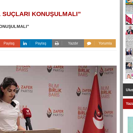
İL SUÇLARI KONUŞULMALI”
KONUŞULMALI”
Paylaş
Paylaş
Yazdır
Yorumla
Ulus
Yaza