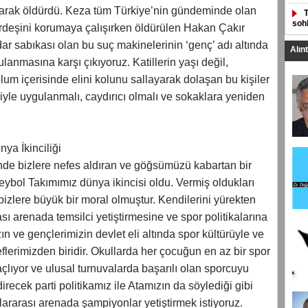
urarak öldürdü. Keza tüm Türkiye’nin gündeminde olan
sohb
rdeşini korumaya çalışırken öldürülen Hakan Çakır
r sabıkası olan bu suç makinelerinin ‘genç’ adı altında
Alın
ulanmasına karşı çıkıyoruz. Katillerin yaşı değil,
plum içerisinde elini kolunu sallayarak dolaşan bu kişiler
liyle uygulanmalı, caydırıcı olmalı ve sokaklara yeniden
ya İkinciliği
nde bizlere nefes aldıran ve göğsümüzü kabartan bir
eybol Takımımız dünya ikincisi oldu. Vermiş oldukları
izlere büyük bir moral olmuştur. Kendilerini yürekten
sı arenada temsilci yetiştirmesine ve spor politikalarına
 ve gençlerimizin devlet eli altında spor kültürüyle ve
deflerimizden biridir. Okullarda her çocuğun en az bir spor
çlıyor ve ulusal turnuvalarda başarılı olan sporcuyu
recek parti politikamız ile Atamızın da söylediği gibi
slararası arenada şampiyonlar yetiştirmek istiyoruz.