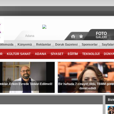
Adana
kkımızda
Künyemiz
Reklamlar
Doruk Gazetesi
Sponsorlar
Sayfalar
OR
KÜLTÜR SANAT
ADANA
SİYASET
EĞİTİM
TEKNOLOJİ
DÜNY
ıtıklar, Erken Evrede Tedavi Edilmeli!
Bir haftada 7 cinayet oldu, TBMM göre
davet edildi
Biz