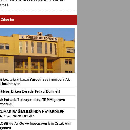
OSB’de Ar-Ge ve İnovasyon İçin Ortak Akıl
uşması
 Çıkanlar
İki kez tekrarlanan Yüreğir seçimini peni Ak
i bırakmıyor
ıtıklar, Erken Evrede Tedavi Edilmeli!
Bir haftada 7 cinayet oldu, TBMM göreve
t edildi
KUMAR BAĞIMLILIĞINDA KAYBEDİLEN
NIZCA PARA DEĞİL!
AOSB’de Ar-Ge ve İnovasyon İçin Ortak Akıl
uşması