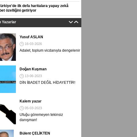
Türkiye'de ilk defa haritalara yapay zekâ
et özelliğini getiriyor
tı Yazarlar
Yusuf ASLAN
16-03-2026
Adalet, toplum vicdanıyla dengelenir
Doğan Kuşman
13-06-2023
DİN İBADET DEĞİL HİDAYETTİR!
Kalem yazar
05-03-2023
Ufuğu göremeyen tekinsiz
danışman!
Bülent ÇELİKTEN