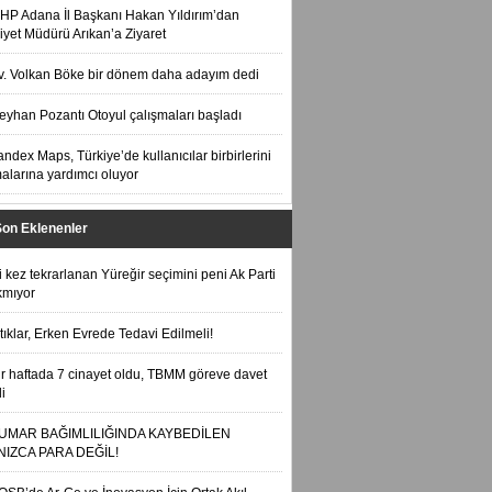
HP Adana İl Başkanı Hakan Yıldırım’dan
yet Müdürü Arıkan’a Ziyaret
v. Volkan Böke bir dönem daha adayım dedi
eyhan Pozantı Otoyul çalışmaları başladı
andex Maps, Türkiye’de kullanıcılar birbirlerini
alarına yardımcı oluyor
Son Eklenenler
ki kez tekrarlanan Yüreğir seçimini peni Ak Parti
kmıyor
ıtıklar, Erken Evrede Tedavi Edilmeli!
ir haftada 7 cinayet oldu, TBMM göreve davet
i
UMAR BAĞIMLILIĞINDA KAYBEDİLEN
NIZCA PARA DEĞİL!