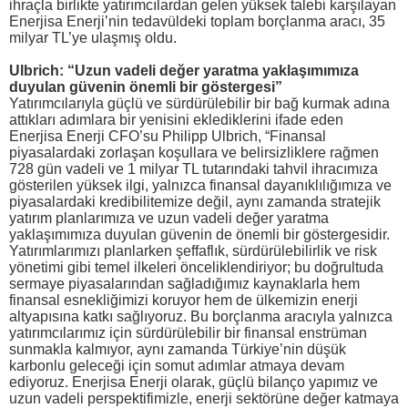
ihraçla birlikte yatırımcılardan gelen yüksek talebi karşılayan
Enerjisa Enerji’nin tedavüldeki toplam borçlanma aracı, 35
milyar TL’ye ulaşmış oldu.
Ulbrich: “Uzun vadeli değer yaratma yaklaşımımıza
duyulan güvenin önemli bir göstergesi”
Yatırımcılarıyla güçlü ve sürdürülebilir bir bağ kurmak adına
attıkları adımlara bir yenisini eklediklerini ifade eden
Enerjisa Enerji CFO’su Philipp Ulbrich, “Finansal
piyasalardaki zorlaşan koşullara ve belirsizliklere rağmen
728 gün vadeli ve 1 milyar TL tutarındaki tahvil ihracımıza
gösterilen yüksek ilgi, yalnızca finansal dayanıklılığımıza ve
piyasalardaki kredibilitemize değil, aynı zamanda stratejik
yatırım planlarımıza ve uzun vadeli değer yaratma
yaklaşımımıza duyulan güvenin de önemli bir göstergesidir.
Yatırımlarımızı planlarken şeffaflık, sürdürülebilirlik ve risk
yönetimi gibi temel ilkeleri önceliklendiriyor; bu doğrultuda
sermaye piyasalarından sağladığımız kaynaklarla hem
finansal esnekliğimizi koruyor hem de ülkemizin enerji
altyapısına katkı sağlıyoruz. Bu borçlanma aracıyla yalnızca
yatırımcılarımız için sürdürülebilir bir finansal enstrüman
sunmakla kalmıyor, aynı zamanda Türkiye’nin düşük
karbonlu geleceği için somut adımlar atmaya devam
ediyoruz. Enerjisa Enerji olarak, güçlü bilanço yapımız ve
uzun vadeli perspektifimizle, enerji sektörüne değer katmaya