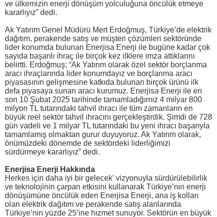
ve ülkemizin enerji dönüşüm yolculuğuna öncülük etmeye
kararlıyız” dedi.
Ak Yatırım Genel Müdürü Mert Erdoğmuş, Türkiye’de elektrik
dağıtım, perakende satış ve müşteri çözümleri sektöründe
lider konumda bulunan Enerjisa Enerji ile bugüne kadar çok
sayıda başarılı ihraç ile birçok kez ilklere imza attıklarını
belirtti. Erdoğmuş; “Ak Yatırım olarak özel sektör borçlanma
aracı ihraçlarında lider konumdayız ve borçlanma aracı
piyasasının gelişmesine katkıda bulunan birçok ürünü ilk
defa piyasaya sunan aracı kurumuz. Enerjisa Enerji ile en
son 10 Şubat 2025 tarihinde tamamladığımız 4 milyar 800
milyon TL tutarındaki tahvil ihracı ile tüm zamanların en
büyük reel sektör tahvil ihracını gerçekleştirdik. Şimdi de 728
gün vadeli ve 1 milyar TL tutarındaki bu yeni ihracı başarıyla
tamamlamış olmaktan gurur duyuyoruz. Ak Yatırım olarak,
önümüzdeki dönemde de sektördeki liderliğimizi
sürdürmeye kararlıyız” dedi.
Enerjisa Enerji Hakkında
Herkes için daha iyi bir gelecek’ vizyonuyla sürdürülebilirlik
ve teknolojinin çarpan etkisini kullanarak Türkiye’nin enerji
dönüşümüne öncülük eden Enerjisa Enerji, ana iş kolları
olan elektrik dağıtım ve perakende satış alanlarında
Türkiye’nin yüzde 25’ine hizmet sunuyor. Sektörün en büyük