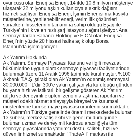
oyuncusu olan Enerjisa Enerji, 14 ilde 10.8 milyon müşteriye
ulaşarak 22 milyonu aşkın kullanıcıya elektrik dağıtım
hizmeti sağlıyor. Enerjisa Enerji, İşimin Enerjisi markasıyla
müşterilerine, yenilenebilir enerji, verimlilik çözümleri
sunarken; hisselerinin tamamına sahip olduğu Eşarj ile
Türkiye’nin ilk ve en hızlı şarj istasyonu ağını işletiyor. Ana
sermayedarları Sabancı Holding ve E.ON olan Enerjisa
Enerji’nin yüzde 20 hissesi halka açık olup Borsa
İstanbul’da işlem görüyor.
Ak Yatırım Hakkında
Ak Yatırım, Sermaye Piyasası Kanunu ve ilgili mevzuat
hükümlerine uygun olarak sermaye piyasası faaliyetlerinde
bulunmak üzere 11 Aralık 1996 tarihinde kurulmuştur. %100
Akbank T.A.Ş iştiraki olan Ak Yatırım’ın ödenmiş sermayesi
80.000.000 TL’dir. 300’e yakın çalışanıyla kurulduğu günden
bu yana hızlı ve istikrarlı bir gelişme gösteren Ak Yatırım,
güçlü ve deneyimli ekipleri, zengin araştırma raporları ve
müşteri odaklı hizmet anlayışıyla bireysel ve kurumsal
müşterilerine tüm sermaye piyasası ürünlerini sunmaktadır.
Ak Yatırım’ın Türkiye genelinde önemli merkezlerde bulunan
13 şubesi, merkez satış ekibi ve genel müdürlüğünde
bulunan uzman ve deneyimli kadrosu aracılığıyla tüm
sermaye piyasalarında yatırımcı dostu, kaliteli, hızlı ve
güvenilir hizmet sunmaktadır. "TradeAll" markası ile