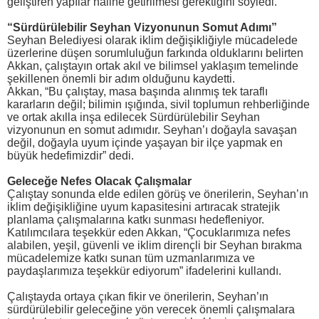
geliştiren yapılar haline getirilmesi gerektiğini söyledi.
“Sürdürülebilir Seyhan Vizyonunun Somut Adımı”
Seyhan Belediyesi olarak iklim değişikliğiyle mücadelede
üzerlerine düşen sorumluluğun farkında olduklarını belirten
Akkan, çalıştayın ortak akıl ve bilimsel yaklaşım temelinde
şekillenen önemli bir adım olduğunu kaydetti.
Akkan, “Bu çalıştay, masa başında alınmış tek taraflı
kararların değil; bilimin ışığında, sivil toplumun rehberliğinde
ve ortak akılla inşa edilecek Sürdürülebilir Seyhan
vizyonunun en somut adımıdır. Seyhan’ı doğayla savaşan
değil, doğayla uyum içinde yaşayan bir ilçe yapmak en
büyük hedefimizdir” dedi.
Geleceğe Nefes Olacak Çalışmalar
Çalıştay sonunda elde edilen görüş ve önerilerin, Seyhan’ın
iklim değişikliğine uyum kapasitesini artıracak stratejik
planlama çalışmalarına katkı sunması hedefleniyor.
Katılımcılara teşekkür eden Akkan, “Çocuklarımıza nefes
alabilen, yeşil, güvenli ve iklim dirençli bir Seyhan bırakma
mücadelemize katkı sunan tüm uzmanlarımıza ve
paydaşlarımıza teşekkür ediyorum” ifadelerini kullandı.
Çalıştayda ortaya çıkan fikir ve önerilerin, Seyhan’ın
sürdürülebilir geleceğine yön verecek önemli çalışmalara