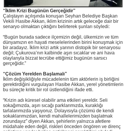
“İklim Krizi Bugünün Gerçeğidir”
Çalıştayın açılışında konuşan Seyhan Belediye Başkan
Vekili Hasibe Akkan, iklim krizinin artık geleceğe dair bir
senaryo olmaktan çıktığını belirterek şunları söyledi:
“Bugün burada sadece ilçemizin değil, ülkemizin ve tüm
dünyamızın en hayati meselelerinden birini konuşmak için
bir aradayız. İklim krizi artık yarının distopik bir senaryosu
değil; Çukurova’nın kalbinde aşırı sıcaklar ve ani hava
olaylarıyla bizzat tecrübe ettiğimiz bugünün sarsıcı
gerçeğidir.”
“Çözüm Yerelden Başlamalı”
İklim değişikliğiyle mücadelenin tüm aktörlerin iş birliğini
gerektirdiğini vurgulayan Hasibe Akkan, yerel yönetimlerin
bu süreçte kritik bir rol üstlendiğini ifade etti.
“Krizin adı küresel olabilir ama etkileri yereldir. Seli
sokağımızda, aşırı sıcağı parklarımızda, kuraklığı
tarlalarımızda yaşıyoruz. Dolayısıyla çözümü de kendi
sokaklarımızdan, kendi mahallelerimizden başlatmak
zorundayız” diyen Akkan, şehirlerin yalnızca afetlere
müdahale eden değil, riskleri önceden öngören ve direnç