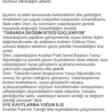
olumsuz etkilediğini aktardı.
İşçilerin ücretler konusunda beklentilerini dile getirdiğini,
emeklilerin ise yaşam maliyetleri karşısında zorlandıklarını
ifade eden Ören, bu sorunların vatandaşların günlük
hayatında doğrudan hissedildiğini söyledi.
“TABANDA DEĞİŞİM İSTEĞİ GÜÇLENİYOR”
Vatandaşlarla yaptıkları görüşmelerde siyasi iklime ilişkin
değerlendirmeler de aldıklarını belirten Gökhan Ören,
sahada değişim talebinin güçlü şekilde hissedildiğini öne
sürdü.
Ören, vatandaşların Anahtar Parti Genel Başkanı Yavuz
Ağıralioğlu'na yönelik güven duyduklarını ifade ederek, bazı
vatandaşların siyasi görüşlerini açıklama konusunda
çekinceler yaşadıklarını dile getirdi.
Ören, “Tabanda Genel Başkanımız Yavuz Ağıralioğlu'na
sonsuz bir güven olduğunu görüyoruz. Vatandaşlarımız
bizlere korktuklarını, siyasi görüşlerini rahatça
açıklayamadıklarını söylüyor. Kendilerinden olmayanların
yaftalandığını düşündüklerini ifade ediyorlar. Sahada
gördüğümüz tablo, vatandaşın kararını verdiği ve değişim
istediği yönünde” dedi.
ÜYE KAYITLARINA YOĞUN İLGİ
Anahtar Parti'nin Yüreğir'deki teşkilatlanma çalışmalarının