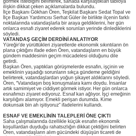
görmek istediğini belirterek, sahada karşılaştıkları tabloya
ilişkin dikkat çeken açıklamalarda bulundu.
İlçe Başkanı Gökhan Ören, Teşkilat Başkanı Sedat Topal ve
İlçe Başkan Yardımcısı Serhat Güler ile birlikte ilçenin farklı
noktalarında vatandaşlarla bir araya geldiklerini, her gün
onlarca esnafı ziyaret ederek sorunları yerinde dinlediklerini
söyledi.
VATANDAŞ GEÇİM DERDİNİ ANLATIYOR
Yüreğir'de yürüttükleri ziyaretlerde ekonomik sıkıntıların ön
plana çıktığını ifade eden Ören, vatandaşların en büyük
gündem maddesinin geçim mücadelesi olduğunu dile
getirdi.
Başkan Ören, yaptıkları görüşmelerde esnafın, işçinin ve
emeklinin yaşadığı sorunların sıkça gündeme geldiğini
belirterek, vatandaşlardan yoğun şikayet aldıklarını söyledi.
Ören, “Vatandaşın boş konuşmalara karnı doydu. İnsanlar
artık samimiyet ve ciddiyet görmek istiyor. Her gün onlarca
esnafımızı ziyaret ediyoruz. Esnaf kan ağlıyor. İşçi emeğinin
karşılığını alamıyor. Emekli perişan durumda. Kime
dokunsak bin ah işitiyoruz” ifadelerini kullandı.
ESNAF VE EMEKLİNİN TALEPLERİ ÖNE ÇIKTI
Saha çalışmalarında özellikle küçük esnafın ekonomik
koşullardan duyduğu rahatsızlığın dikkat çektiğini belirten
Ören, vatandaşların alım gücündeki düşüşün ticareti de