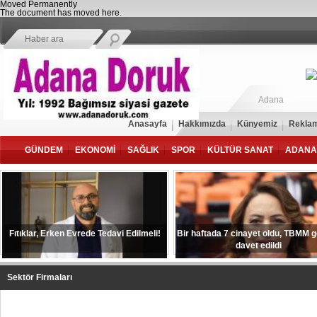
Moved Permanently
The document has moved
here
.
Adana
Anasayfa
Hakkımızda
Künyemiz
Reklam
GÜNDEM
EKONOMİ
SAĞLIK
SPOR
KÜLTÜR SANAT
ADANA
Fıtıklar, Erken Evrede Tedavi Edilmeli!
Bir haftada 7 cinayet oldu, TBMM 
davet edildi
Sektör Firmaları