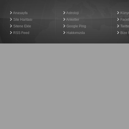
Anasayfa
Astroloji
Küny
Site Haritası
Anketler
Face
Sitene Ekle
Google Ping
Twitte
RSS Feed
Hakkımızda
Bize 