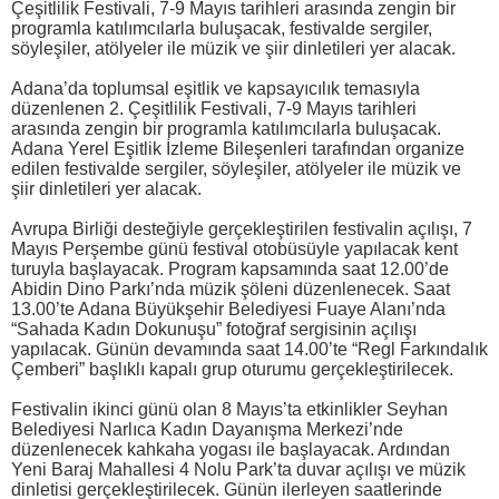
Çeşitlilik Festivali, 7-9 Mayıs tarihleri arasında zengin bir
programla katılımcılarla buluşacak, festivalde sergiler,
söyleşiler, atölyeler ile müzik ve şiir dinletileri yer alacak.
Adana’da toplumsal eşitlik ve kapsayıcılık temasıyla
düzenlenen 2. Çeşitlilik Festivali, 7-9 Mayıs tarihleri
arasında zengin bir programla katılımcılarla buluşacak.
Adana Yerel Eşitlik İzleme Bileşenleri tarafından organize
edilen festivalde sergiler, söyleşiler, atölyeler ile müzik ve
şiir dinletileri yer alacak.
Avrupa Birliği desteğiyle gerçekleştirilen festivalin açılışı, 7
Mayıs Perşembe günü festival otobüsüyle yapılacak kent
turuyla başlayacak. Program kapsamında saat 12.00’de
Abidin Dino Parkı’nda müzik şöleni düzenlenecek. Saat
13.00’te Adana Büyükşehir Belediyesi Fuaye Alanı’nda
“Sahada Kadın Dokunuşu” fotoğraf sergisinin açılışı
yapılacak. Günün devamında saat 14.00’te “Regl Farkındalık
Çemberi” başlıklı kapalı grup oturumu gerçekleştirilecek.
Festivalin ikinci günü olan 8 Mayıs’ta etkinlikler Seyhan
Belediyesi Narlıca Kadın Dayanışma Merkezi’nde
düzenlenecek kahkaha yogası ile başlayacak. Ardından
Yeni Baraj Mahallesi 4 Nolu Park’ta duvar açılışı ve müzik
dinletisi gerçekleştirilecek. Günün ilerleyen saatlerinde