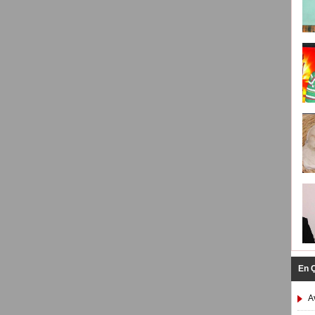
En 
A