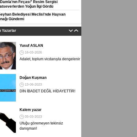
“Damla’nın Fırçası” Resim Sergisi
atseverlerden Yoğun İlgi Gördü
Seyhan Belediyesi Meclisi'nde Hayvan
ınağı Gündemi
tı Yazarlar
Yusuf ASLAN
16-03-2026
Adalet, toplum vicdanıyla dengelenir
Doğan Kuşman
13-06-2023
DİN İBADET DEĞİL HİDAYETTİR!
Kalem yazar
05-03-2023
Ufuğu göremeyen tekinsiz
danışman!