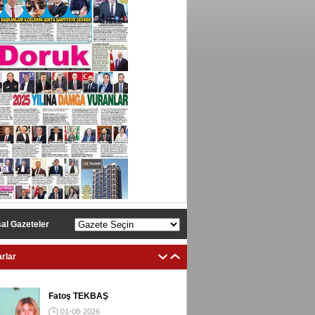
al Gazeteler
rlar
Fatoş TEKBAŞ
01-08-2026