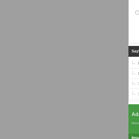
Sayf
Ad
Günc
İms