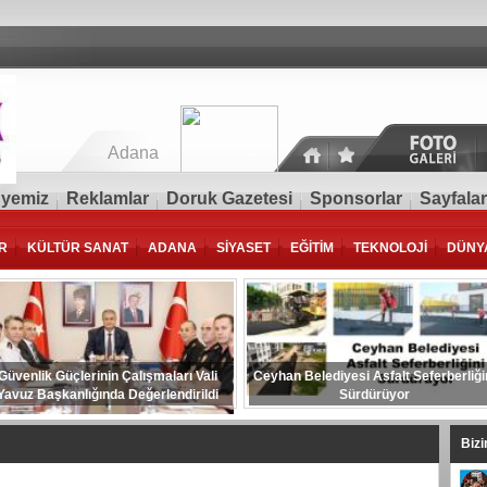
Adana
yemiz
Reklamlar
Doruk Gazetesi
Sponsorlar
Sayfalar
R
KÜLTÜR SANAT
ADANA
SİYASET
EĞİTİM
TEKNOLOJİ
DÜNY
Güvenlik Güçlerinin Çalışmaları Vali
Ceyhan Belediyesi Asfalt Seferberliği
Yavuz Başkanlığında Değerlendirildi
Sürdürüyor
Biz