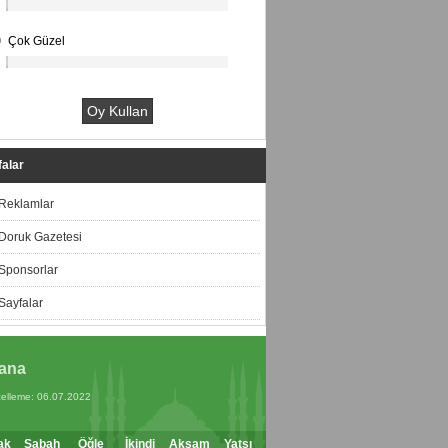
Çok Güzel
alar
Reklamlar
Doruk Gazetesi
Sponsorlar
Sayfalar
ana
elleme: 06.07.2022
ak
Sabah
Öğle
İkindi
Akşam
Yatsı