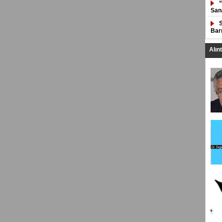
San
Bar
Alın