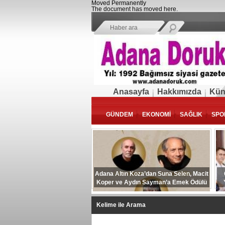
Moved Permanently
The document has moved
here
.
Anasayfa
Hakkımızda
Kün
GÜNDEM
EKONOMİ
SAĞLIK
SPO
Adana Altın Koza’dan Suna Selen, Macit
Koper ve Aydın Sayman’a Emek Ödülü
Kelime ile Arama