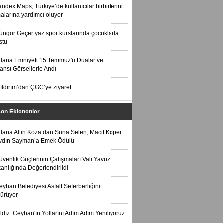
andex Maps, Türkiye’de kullanıcılar birbirlerini
alarına yardımcı oluyor
üngör Geçer yaz spor kurslarında çocuklarla
ştu
dana Emniyeti 15 Temmuz'u Dualar ve
ansı Görsellerle Andı
ıldırım’dan ÇGC’ye ziyaret
Son Eklenenler
dana Altın Koza’dan Suna Selen, Macit Koper
ydın Sayman’a Emek Ödülü
üvenlik Güçlerinin Çalışmaları Vali Yavuz
anlığında Değerlendirildi
eyhan Belediyesi Asfalt Seferberliğini
ürüyor
ıldız: Ceyhan'ın Yollarını Adım Adım Yeniliyoruz