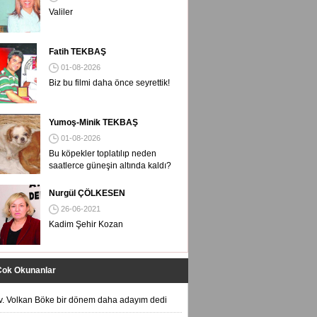
Valiler
Fatih TEKBAŞ
01-08-2026
Biz bu filmi daha önce seyrettik!
Yumoş-Minik TEKBAŞ
01-08-2026
Bu köpekler toplatılıp neden
saatlerce güneşin altında kaldı?
Nurgül ÇÖLKESEN
26-06-2021
Kadim Şehir Kozan
Çok Okunanlar
v. Volkan Böke bir dönem daha adayım dedi