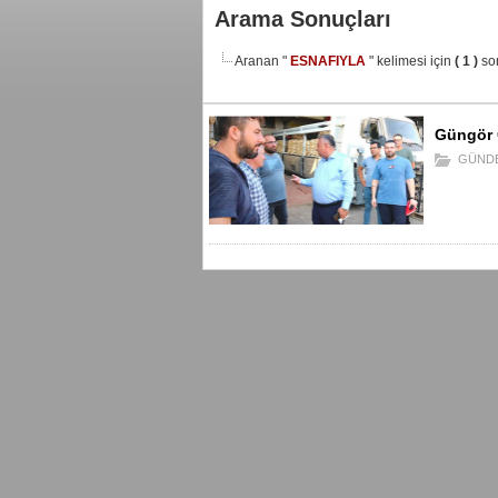
Arama Sonuçları
Aranan "
ESNAFIYLA
" kelimesi için
( 1 )
so
Güngör G
GÜND