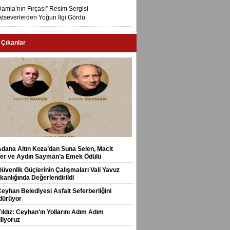
Damla’nın Fırçası” Resim Sergisi
tseverlerden Yoğun İlgi Gördü
 Çıkanlar
Adana Altın Koza’dan Suna Selen, Macit
er ve Aydın Sayman’a Emek Ödülü
Güvenlik Güçlerinin Çalışmaları Vali Yavuz
kanlığında Değerlendirildi
Ceyhan Belediyesi Asfalt Seferberliğini
dürüyor
Yıldız: Ceyhan'ın Yollarını Adım Adım
liyoruz