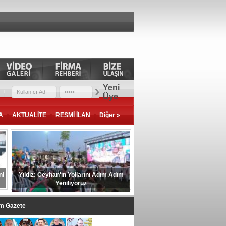
Yeni
Üye
A
AKTUALİTE
RESMİ İLAN
Diğer »
ni
Yıldız: Ceyhan'ın Yollarını Adım Adım
Yeniliyoruz
im Gazete