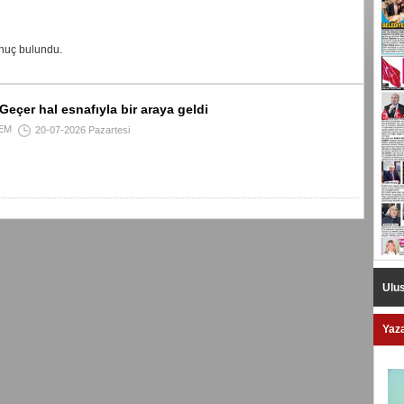
nuç bulundu.
eçer hal esnafıyla bir araya geldi
EM
20-07-2026 Pazartesi
Ulus
Yaza