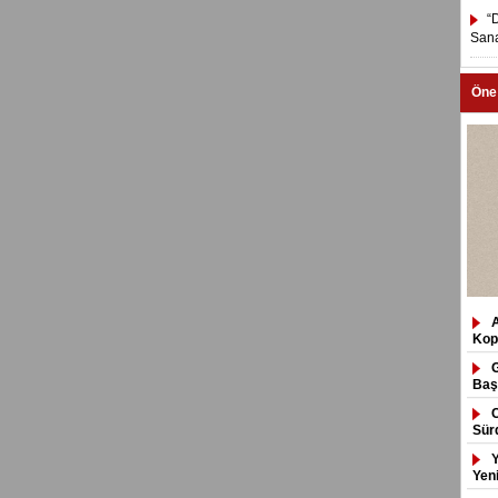
“
Sana
Öne
Kop
Baş
Sür
Yeni